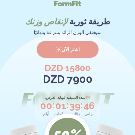
FormFit
طريقة ثورية
لإنقاص وزنك
سيختفي الوزن الزائد بسرعة ونهائيًا
اشتر الآن
15800 DZD
7900 DZD
المدة المتبقية لنهاية العرض:
0
0
0
1
3
9
4
6
:
:
:
ثواني
دقائق
ساعات
أيام
50%