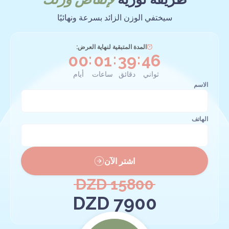
سيختفي الوزن الزائد بسرعة ونهائيًا
المدة المتبقية لنهاية العرض:
0
0
0
1
3
9
4
6
:
:
:
ثواني
دقائق
ساعات
أيام
الاسم
الهاتف
اشتر الآن
15800 DZD
7900 DZD