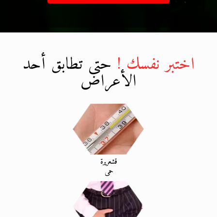
اختبر نفسك !
حتى تطابق أحد
الأعراض
قشعريرة
حمى