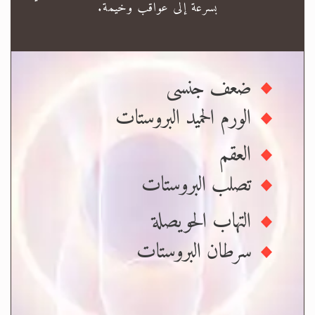
بسرعة إلى عواقب وخيمة.
ضعف جنسى
الورم الحميد البروستات
العقم
تصلب البروستات
التهاب الحويصلة
سرطان البروستات