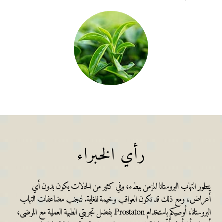
رأي الخبراء
يتطور التهاب البروستاتا المزمن ببطء، وفي كثير من الحالات يكون بدون أي
أعراض، ومع ذلك قد تكون العواقب وخيمة للغاية. لتجنب مضاعفات التهاب
البروستاتا، أوصيكم باستخدام Prostaton. بفضل تجربتي الطبية العملية مع المرضى،