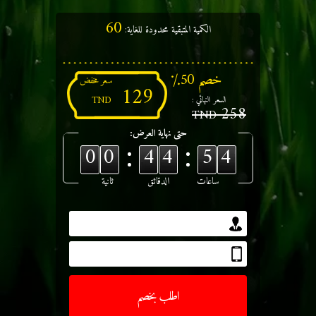
60
الكمية المتبقية محدودة للغاية:
خصم 50٪
سعر مخفض
129
TND
السعر النهائي :
258
TND
حتى نهاية العرض:
00
44
53
ساعات
الدقائق
ثانية
اطلب بخصم