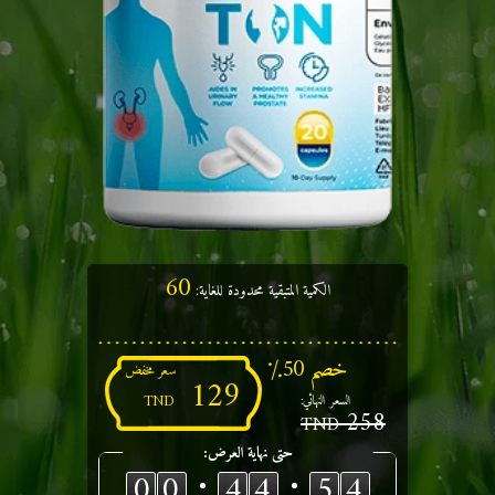
60
الكمية المتبقية محدودة للغاية:
خصم 50٪
سعر مخفض
129
TND
السعر النهائي:
258
TND
حتى نهاية العرض:
00
44
53