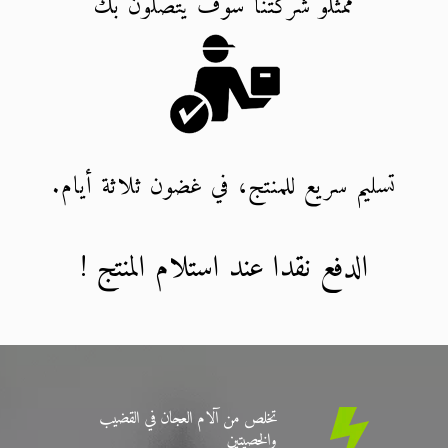
ممثلو شركتنا سوف يتصلون بك
تسليم سريع للمنتج، في غضون ثلاثة أيام.
الدفع نقدا عند استلام المنتج !
تخلص من آلام العجان في القضيب
والخصيتين