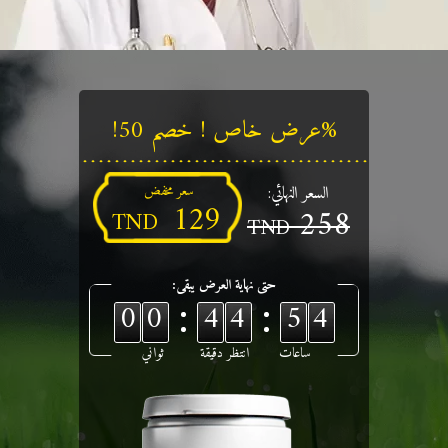
%عرض خاص ! خصم 50!
السعر النهائي:
سعر مخفض
129
258
TND
TND
حتى نهاية العرض يبقى:
00
44
53
ساعات
انتظر دقيقة
ثواني