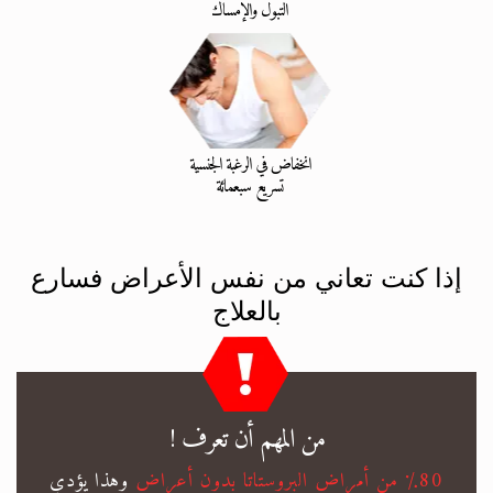
التبول والإمساك
انخفاض في الرغبة الجنسية
تسريع سبعمائة
إذا كنت تعاني من نفس الأعراض فسارع
بالعلاج
من المهم أن تعرف !
٪80 من أمراض البروستاتا بدون أعراض
وهذا يؤدي