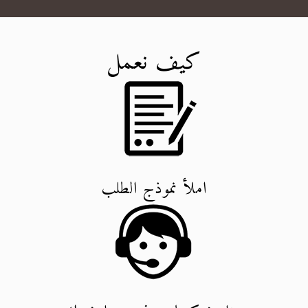
كيف نعمل
املأ نموذج الطلب