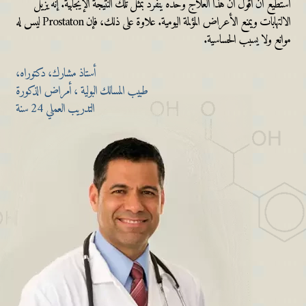
أستطيع أن أقول أنّ هذا العلاج وحده ينفرد بمثل تلك النتيجة الإيجابية. إنه يزيل
الالتهابات ويمنع الأعراض المؤلمة اليومية. علاوة على ذلك، فإن Prostaton ليس له
موانع ولا يسبب الحساسية.
أستاذ مشارك، دكتوراه،
طبيب المسالك البولية ، أمراض الذكورة
التدريب العملي 24 سنة