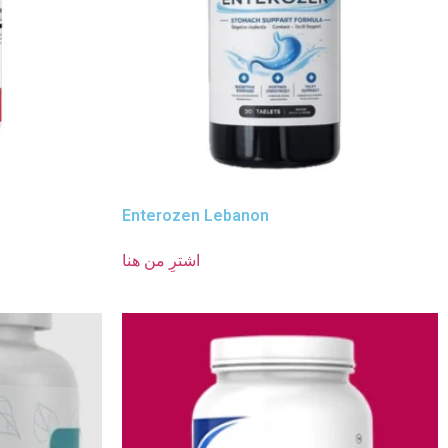
Enterozen Lebanon
اشترِ من هنا