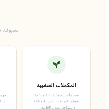
نجمع لك خ
المكملات العشبية
مستخلصات نباتية نقية مدعمة
مزيج
بفوائد الأيورفيدا لتعزيز المناعة
يساع
والنشاط البدني الطبيعي.