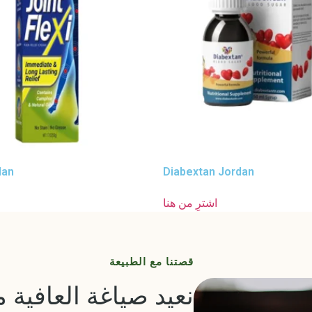
dan
Diabextan Jordan
اشترِ من هنا
قصتنا مع الطبيعة
نعيد صياغة العافية