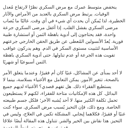
ينخفض متوسط عمرك مع مرض السكري نظرًا لارتفاع مُعدل
الوفيات. يرتبط مرض السكري بالعديد من الأمراض والآثار
الخطيرة، لذا يُمكن أن يحدث أي شيء في أي وقت. غالبًا ما يُصاب
مرضى السكري بفشل القلب. إذا أغفل مرضى السكري جرعة
واحدة، فقد يحتاجون إلى أدوية باهظة الثمن أو استشارة طبية
فورية. يُعدّ الأنسولين المُعطى عن طريق الحقن الخارجي جرعتهم
الأساسية لتثبيت مستوى السكر في الدم. وهم يدركون عواقب
تفويت هذه الجرعة أو عدم تناولها. حتى أدوية السكري باهظة
الثمن أسبوعيًا أو شهريًا.
لا أحد بمنأى عن المشاكل، غنيًا كان أم فقيرًا. وعندما يتعلق الأمر
بالصحة، تتغير الأمور. يمكن التعامل مع الأغنياء بسلاسة، بينما لا
يستطيع الفقراء ذلك. هل تفهم قصدي؟ الأغنياء لديهم جميع
البدائل. كل هذه الإمكانيات متاحة للفقراء، لكنهم لا يستطيعون
تحمل تكلفة الكثير منها. لا أحد يُشبه الآخر؛ فلكل جسم طبيعته
الخاصة. ومع ذلك، فإن التحيز يُسبب مرض السكري. سواء كنت
غنيًا أو فقيرًا، فكلاهما إيجابي. المشكلة تكمن في العلاج، وليس في
التحيز. هذا نقاش بين الخير والشر. تتناول هذه المقالة أيضًا علاجًا
قد ترغب في تجربته. لنبدأ بالمقدمة.