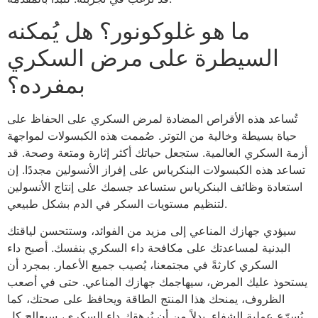
ما هو غلوكونور؟ هل يُمكنه
السيطرة على مرض السكري
بمفرده؟
تُساعد هذه الأقراص المضادة لمرض السكري على الحفاظ على
حياة بسيطة وخالية من التوتر. صُممت هذه الكبسولات لمواجهة
أزمة السكري العالمية. ستجعل حياتك أكثر إثارة ومتعة وصحة. قد
تساعد هذه الكبسولات البنكرياس على إفراز الأنسولين مجددًا. إن
استعادة وظائف البنكرياس ستساعد جسمك على إنتاج الأنسولين
لتنظيم مستويات السكر في الدم بشكل طبيعي.
سيؤدي جهازك المناعي إلى مزيد من الفوائد، وستتحسن لياقتك
البدنية لمساعدتك على مكافحة داء السكري بنفسك. أصبح داء
السكري كارثةً في مجتمعنا، يُصيب جميع الأعمار. بمجرد أن
يستحوذ عليك المرض، سيهاجمك جهازك المناعي. حتى في أصعب
الظروف، يمنحك هذا المنتج الطاقة ويحافظ على صحتك، كما
يُسرّع عملية الشفاء. بدلاً من أن يُرهقك داء السكري، سيعالج كل