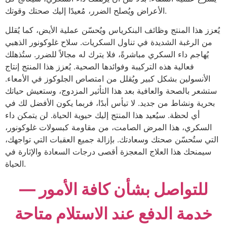
الأعراض ويُصلح الضرر، مُعيدًا إليك صحتك وقوتك.
يُعزز هذا المنتج وظائف البنكرياس ويُحسّن عملية الأيض، كما يُقلل
من الرغبة الشديدة في تناول السكريات. سلاح غلوكونور الذهبي
يُهاجم داء السكري مباشرةً، فلا يترك له مجالاً للضرر. ستُذهلك
فعالية هذه التركيبة وفوائدها الصحية. يُعزز هذا المنتج إنتاج
الأنسولين بشكل كبير ويُقلل من امتصاص الجلوكوز في الأمعاء.
ستشعر بالصحة والعافية بعد هذا التأثير المزدوج، وستعيش حياتك
بحرية ونشاط من جديد. لا تيأس أبدًا، فربما يكون الأفضل لك في
أي لحظة. سيُعيد هذا المنتج إليك حيوية الحياة. لن يتمكن داء
السكري، هذا المرض الصامت، من مقاومة كبسولات غلوكونور،
التي ستُحسّن صحتك وسعادتك. بإزالة جميع العقبات التي تواجهك،
سيمنحك هذا العلاج المعجزة أقصى درجات السعادة والإثارة في
الحياة.
للتواصل بشأن كافة الأمور —
خدمة الدفع عند الاستلام متاحة