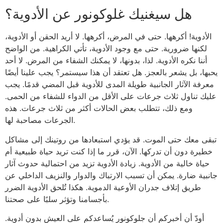
هل سيغنيك غلوكونور عن الأدوية؟
الأدوية! أكرهها. حتى في المرض، أكرهها. لا أريد الحقن أو الأدوية،
لكنها ضرورية. حتى مع وجود الأدوية، تأتي الكراهية. من الواضح
أننا نكره الأدوية. لذا، بدونها، لا يمكنك الشفاء من المرض. لا أحد
يحبها، بل يشعر بالعجز. هل تعتقد أن هذا سيستمر؟ يجب علينا أيضًا
معرفة الآثار الجانبية طويلة المدى للأدوية قبل المضي قدمًا. يجب
عليك تناول ثلاث جرعات على الأقل من الدواء للشفاء من الحمى.
ومع ذلك، تتطلب بعض الحالات أكثر من ثلاث جرعات. هذه
الجرعات مصاحبة لها.
تبقى معك حتى الموت. قد يؤدي استبعادها من روتينك إلى مشاكل
خطيرة دون أن تدركها. الآن، قرر ما إذا كنت تريد حياة طبيعية أم
حياة خالية من الأدوية. زيادة الأدوية تزيد من احتمالية حدوث آثار
جانبية ضارة. يمكن أن تسبب الارتباك والدوار والنزيف الداخلي عن
طريق إتلاف جدران الأوعية الدموية. هكذا تُلحق الأدوية الضرر
بأجسامنا وتؤثر سلبًا على صحتنا.
أودّ أن أخبركم أن جلوكونور يُساعدكم على العيش بدون أدوية.