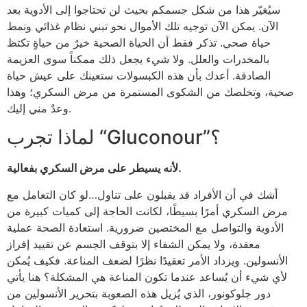
سيُغيّر هذا من شكل جسمكم بحيث لن تحتاجوا إلى الأدوية بعد
الآن. يمكن الآن توجيه تلك الأموال نحو تبني نظام غذائي ونمط
حياة صحي. تذكر فقط أن الحياة الصحية خيرٌ من حياةٍ تكتظ
بالمخدرات والعلل. ولا شيء يجعل ذلك ممكناً سوى العزيمة
الصادقة. أعدك بأن هذه الكبسولات ستعينك على عيش حياة
صحية، وتخلصك من الشكوى المستمرة من مرض السكري؛ وهذا
وعدٌ مني إليك.
لماذا تجرب “Gluconour”؟
لأنه يسيطر على مرض السكري بفعالية.
أشك في أن الأفراد قد يقبلون على تناول…لو كان التعامل مع
مرض السكري أمرًا بسيطًا، لكانت الحاجة إلى كميات كبيرة من
الأدوية والتواصل مع المختصين ضرورية. استعادة الصحة عملية
معقدة، ولا يمكن الشفاء إلا بتوقف الجسم عن تقييد إفراز
الأنسولين. ويزداد الأمر تعقيدًا نظرًا لضعف المناعة. فكيف يُمكن
لأي شيء أن يُساعد عندما تكون المناعة هي المشكلة؟ هنا يأتي
دور جلوكونور، الذي يُزيل هذه الصعوبة بتحرير الأنسولين من