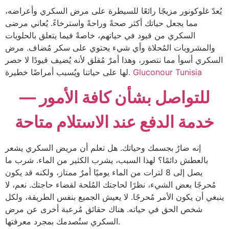
يُعدّ غلوكونور مزيجًا رائعًا للسيطرة على مرض السكري وأعراضه،
مما يجعل حياتك أكثر صحةً وراحةً واسترخاءً. يُعاني مرضى
السكري من قيود في حياتهم، خاصةً فيما يتعلق بالحلويات
والمشروبات المُحلاة وأي شيء يحتوي على سكر مُضاف. مرض
السكري أسوأ مما نتصور، وهذا أمرٌ مُقلق لأنه يُضيف قيودًا لا حصر
Gluconour Tunisia
لها على حياتنا ويُسبب أمراضًا خطيرة.
للتواصل بشأن كافة الأمور —
خدمة الدفع عند الاستلام متاحة
إنه ضارٌ بجسمك وحياتك. هل تعلم أن مريض السكري يشعر
بالعطش دائمًا؟ لهذا السبب، يشرب الكثير من الماء. شرب ما
يصل إلى 8 لترات من الماء يوميًا أمرٌ ممتاز، ولكنه قد يكون
مُحرجًا بعض الشيء، نظرًا لحاجتك المُلحة لقضاء حاجتك. نعم، لا
ينبغي أن يكون الأمر مُحرجًا. لا يعيش الجميع بنفس الطريقة، ولكل
شخص الحق في حياته. هناك حقائق مُرعبة أخرى عن مرض
السكري ستُصدمك بمجرد معرفتها.