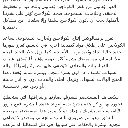
الذين يُعانون من نقص الكولاجين يُصابون بالتجاعيد، والخطوط
الدقيقة، وعلامات الشيخوخة. صحة الكولاجين تُؤثر على بشرتنا
بأكملها. يجب أن يكون الكولاجين سليمًا وإلا ستُعاني من مشاكل
خطيرة.
يُعزز لومينالوكس إنتاج الكولاجين ويُحارب الشيخوخة. يساعد
الكولاجين على إطلاق مواد كيميائية أخرى في الجسم، تُعزز بدورها
تجديد خلايا الجلد وتُعيد ترتيب الأنسجة. كما يُزيل خلايا الجلد الميتة
ويملأ المسام، مما يمنحكِ بشرة أكثر نعومة وإشراقًا. يُغذي بشرتكِ
بالفيتامينات والمعادن، فيُضفي عليها نضارةً وإشراقًا. إزالة
الشوائب تكشف عن لون بشرة متجدد وبشرة شابة. يُخفف هذا
المنتج الهالات السوداء، وترهل الجلد، والندبات دون أي آثار جانبية
أو ردود فعل تحسسية.
سيُعيد هذا المستحضر لبشرتكِ نضارتها وإشراقتها التي ستجعلكِ
فخورة بها. ولكن هذه مجرد بداية لفوائد عديدة للبشرة. فمع مرور
الأيام، ستتألق بشرتكِ وتزداد جمالًا. يتميز هذا المستحضر بترطيبه
الفائق، وهو أمر ضروري للبشرة والجسم، ومصدر لا يُضاهى
لتجديد البشرة والحفاظ على شبابها. في ظل انشغالنا الدائم هذه