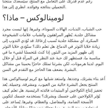
رغم عدم قدرتك على التعامل مع المنتج، سيُسعدك منتجنا
التجميلي بنتائجه وفوائده. انظري إلى هذا.
لومينالوكس – ماذا؟
حب الشباب، الندبات، الهالات السوداء، وغيرها. إنها ليست مجرد
مشاكل جلدية. يُظهر المراهقون والشباب علامات الشيخوخة
المبكرة. أي مشكلة جلدية تُسبب إزعاجًا. قد تُؤدي الندوب إلى
زيادة خلايا التوتر في الدماغ. هل تعلم ذلك؟ ستُؤدي خلايا التوتر
إلى ظهور المزيد من البثور. إذا كنتَ مُتحمسًا لشيء ما في
مناسبة ما، فستظهر لك حبة عند النظر في المرآة قبل أو خلال
اليوم. لدينا هرمونات، لكن بشرتنا تمتلك حاجزًا يحمينا من مشاكل
البشرة. يضعف هذا الحاجز مع التقدم في السن.
أعد بناء بشرتك، وجددها، واستعد شبابها مع كريم لومينالوكس. هذا
المنتج يجعل البشرة خالية من العيوب، ومشرقة، وجميلة. يُعد
تحفيز إنتاج الكولاجين أو الببتيدات فائدته الرئيسية. هل تعلم كيف
يُؤثر الكولاجين على جسمك وبشرتك؟ يستخدمه جسمك لتكوين
الأنسجة الضامة، والمفاصل، والعظام، وغيرها. يُساعد على
استعادة مرونة البشرة، مما يجعلك تبدو شابًا وواثقًا. الأشخاص