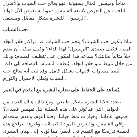
متاحاً وميسور المنال بسهولة. فهو يعالج حب الشباب والأضرار
الناجمة عن التعرض لأشعة الشمس. دعونا نستعرض الآن فوائد
“الريتينول” للبشرة بشكلٍ مفصّل ومستقل.
حب الشباب.
لماذا يتكون حب الشباب؟ ينجم حب الشباب عن تراكم خلايا الجلد
الميتة. فكيف يتصدى “الريتينول” لهذا الداء؟ وكيف يمكنه أن يقدم
حلاً مثالياً لحالتك؟ يساعد هذا المكون على تنظيف المسام؛ وذلك
من خلال تثبيط نمو خلايا الجلد…يُنظف المسام. بالإضافة إلى ذلك،
يُثبط مسارات الالتهاب بشكل كامل. وقد ثبت أنه يُعالج حب
الشباب ويُقلل الاحمرار والتورم.
يُساعد على الحفاظ على نضارة البشرة مع التقدم في العمر.
تتجدد خلايا البشرة بشكل طبيعي. ومع ذلك، هناك العديد من
العوامل التي قد تُؤثر على هذه العملية. هل تفهمين قصدي؟
جميعها عاداتنا، وخيارات نمط حياتنا، وقلة النوم، وعدم استخدام
واقي الشمس، والتعرض للمواد الكيميائية، وغيرها. تتراجع هذه
العملية تدريجيًا مع التقدم في العمر، مما يُؤدي إلى بهتان البشرة.