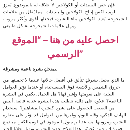
فإن حقن الببتيدات أو الكولاجين لا علاقة له بالموضوع. يُعزز
لومينالكس إنتاج الكولاجين والببتيدات، مما يُقلل من علامات
الشيخوخة. يُعيد الكولاجين بناء البشرة، فيجعلها أقوى وأكثر مرونة،
ويزيل علامات الشيخوخة بشكل طبيعي.
احصل عليه من هنا – “الموقع
الرسمي”
يمنحكِ بشرة ناعمة ومشرقة.
ما الذي يجعل بشرتكِ تتألق في أفضل حالاتها عندما لا تحمينها من
حروق الشمس والأشعة فوق البنفسجية، أو عندما تؤثر العوامل
البيئية على نعومتها وإشراقها؟ هل الجمال يكمن في البشرة
الناعمة؟ علاوة على ذلك، تتطلب هذه البشرة عناية فائقة. أليس
من الصعب الحصول على بشرة كبشرة المشاهير؟ استخدام
الهاتف الذكي، وقلة النوم، وغيرها من العوامل قد تؤثر على نضارة
البشرة ومرونتها. يساعد الريتينول الموجود في لومينالكس ميندينغ
في ذلك، حيث يُحسّن هذا العلاج تجديد البشرة، ويزيل خلايا الجلد