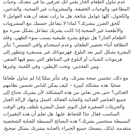
عدم تناول الطعام الحار يعني أنكِ تعرفين ما في معدتك. وجبات
المطاعم، والوجبات الخفيفة، والمشروبات غير الصحية، والتدخين،
والكحول، كلها عوامل شائعة. هل ما زلت تعتقد أن هذه العوامل لا
تُلحق الضرر ببشرتك؟ لماذا لا يتفاعل جسمك مع المشروبات
والأطعمة غير الصحية إذا كانت بشرتك تتفاعل بشكل سيء مع
الطعام الحار؟ هل تتوقع بشرة طبيعية بسبب سوء الطهي، وقلة
النظافة أثناء تحضير الطعام، وعدم استخدام واقي الشمس؟ تتأثر
البشرة بشكل كبير بعد البلوغ. فهرموناتك غير مستقرة وتتطور إلى
هرمونات الشباب أو البلوغ في المناطق التي ينمو فيها الشعر،
وبين الفخذين، وتحت الإبطين، وفي اللحية، وغيرها.
مع ذلك، تتحسن صحة بشرتك، وقد تتأثر سلبًا إذا لم تتناول طعامًا
صحيًا. هذه مشكلة كبيرة – كيف يمكن للناس تحسين نظامهم
الغذائي؟ حتى نحن نعاني من هذه المشكلة. لأن بشرتك تحتاج إلى
جميع العناصر الغذائية والعناية الفعالة. اغسل وجهك لإزالة الغبار
والجزيئات الصغيرة قبل النوم. غسل البشرة بلطف وفي الوقت
المناسب فعال جدًا للحفاظ عليها. هل تعلم أن هذه التغييرات
البسيطة ستحسن بشرتك؟ هذه النصائح البسيطة للعناية الشخصية
متقدمة. لذلك، ينصحك جميع الخبراء بالعناية ببشرتك بشكل صحيح.