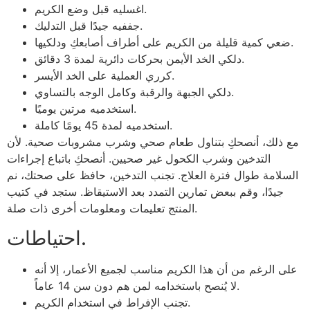
اغسليه قبل وضع الكريم.
جففيه جيدًا قبل التدليك.
ضعي كمية قليلة من الكريم على أطراف أصابعكِ ودلكيها.
دلكي الخد الأيمن بحركات دائرية لمدة 3 دقائق.
كرري العملية على الخد الأيسر.
دلكي الجبهة والرقبة وكامل الوجه بالتساوي.
استخدميه مرتين يوميًا.
استخدميه لمدة 45 يومًا كاملة.
مع ذلك، أنصحكِ بتناول طعام صحي وشرب مشروبات صحية. لأن
التدخين وشرب الكحول غير صحيين. أنصحكِ باتباع إجراءات
السلامة طوال فترة العلاج. تجنب التدخين، حافظ على صحتك، نم
جيدًا، وقم ببعض تمارين التمدد بعد الاستيقاظ. ستجد في كتيب
المنتج تعليمات ومعلومات أخرى ذات صلة.
احتياطات.
على الرغم من أن هذا الكريم مناسب لجميع الأعمار، إلا أنه
لا يُنصح باستخدامه لمن هم دون سن 14 عاماً.
تجنب الإفراط في استخدام الكريم.