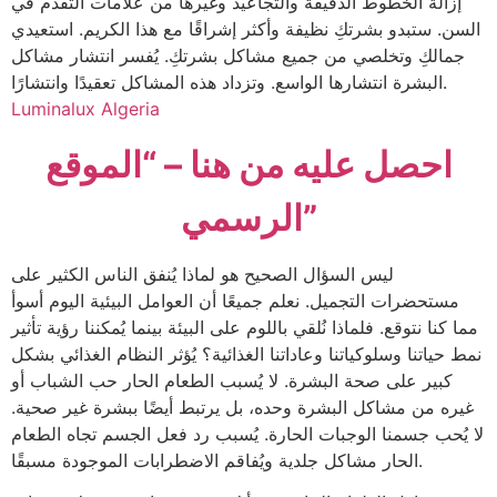
إزالة الخطوط الدقيقة والتجاعيد وغيرها من علامات التقدم في
السن. ستبدو بشرتكِ نظيفة وأكثر إشراقًا مع هذا الكريم. استعيدي
جمالكِ وتخلصي من جميع مشاكل بشرتكِ. يُفسر انتشار مشاكل
البشرة انتشارها الواسع. وتزداد هذه المشاكل تعقيدًا وانتشارًا.
Luminalux Algeria
احصل عليه من هنا – “الموقع
الرسمي”
ليس السؤال الصحيح هو لماذا يُنفق الناس الكثير على
مستحضرات التجميل. نعلم جميعًا أن العوامل البيئية اليوم أسوأ
مما كنا نتوقع. فلماذا نُلقي باللوم على البيئة بينما يُمكننا رؤية تأثير
نمط حياتنا وسلوكياتنا وعاداتنا الغذائية؟ يُؤثر النظام الغذائي بشكل
كبير على صحة البشرة. لا يُسبب الطعام الحار حب الشباب أو
غيره من مشاكل البشرة وحده، بل يرتبط أيضًا ببشرة غير صحية.
لا يُحب جسمنا الوجبات الحارة. يُسبب رد فعل الجسم تجاه الطعام
الحار مشاكل جلدية ويُفاقم الاضطرابات الموجودة مسبقًا.