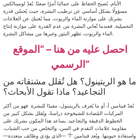
الأيام، يُصبح الحفاظ على جمالنا أمرًا صعبًا. يُعدّ لومينالكس
مسؤولًا بشكل أساسي عن ترطيب البشرة، حيث يُحسّن قدرة
بشرتكِ على موازنة الماء والزيوت، مما يُغنيكِ عن العلاجات
التجميلية. فعندما تُعاني البشرة من عدم القدرة على موازنة إنتاج
الماء والزيوت، تظهر البثور وغيرها من مشاكل البشرة.
احصل عليه من هنا – “الموقع
الرسمي”
ما هو الريتينول؟ هل تُقلل مشتقاته من
التجاعيد؟ ماذا تقول الأبحاث؟
يُعدّ فيتامين أ، أو ما يُعرف بالريتينول، مفيدًا للبشرة. فهو من أكثر
المركبات المُضادة للشيخوخة دراسةً، ويُقلل بشكل كبير من
الخطوط الدقيقة والتجاعيد. يساعد هذا المكون بشرتك على
مقاومة علامات التقدم في السن، والتخلص من حب الشباب،
واستعادة حيويتها. ويُعد فيتامين “أ” —الذي يؤدي وظائف متعددة—