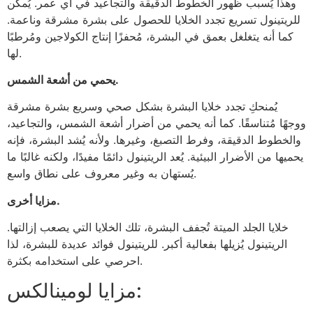
وهذا يُسبب ظهور الخطوط الدقيقة والتجاعيد في أي عمر. يُمكن
للريتينول تسريع تجدد الخلايا للحصول على بشرة مشرقة وناعمة.
كما أنه يتغلغل بعمق في البشرة، مُحفزًا إنتاج الكولاجين ومُرطبًا
لها.
يحمي من أشعة الشمس.
يُمنحكِ تجدد خلايا البشرة بشكل صحي وسريع بشرة مشرقة
ووجهًا مُتناسقًا. كما أنه يحمي من أضرار أشعة الشمس، والتجاعيد،
والخطوط الدقيقة، وفرط التصبغ، وغيرها. ولأنه يُشد البشرة، فإنه
يحميها من الأضرار البيئية. يُعد الريتينول دائمًا مفيدًا، ولكنه غالبًا ما
يُستهان به وغير معروف على نطاق واسع.
مزايا أخرى.
خلايا الجلد الميتة تُجفف البشرة، تلك الخلايا التي يصعب إزالتها.
الريتينول يُزيلها بفعالية أكبر. للريتينول فوائد عديدة للبشرة، لذا
احرصي على استخدامه بكثرة.
مزايا لومينالكس: