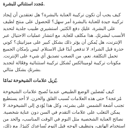
مُجدد استثنائي للبشرة.
كيف يجب أن تكون تركيبة العناية بالبشرة؟ هل تعتقدين أن إيجاد
تركيبة جيدة للعناية بالبشرة أمر سهل؟ للحصول على منتج لطيف
على البشرة، عليكِ دفع الكثير. استشيري طبيب جلدية لتحديد
الأنسب لبشرتكِ. هذا مكلف للغاية. مع انتشار عمليات الاحتيال عبر
الإنترنت، هل يُمكن أن يؤثر ذلك بشكل كبير على ميزانيتكِ؟ كوني
حذرة قبل الشراء. لا تدفعي أبدًا قبل الاستلام. ليس بإمكان الجميع
تحمل التكلفة. نعم، من الصعب تصديق أي شيء على الإنترنت.
مكونات تركيبة لومينالكس تُشكل تركيبة استثنائية وفعّالة لتجديد
بشرتكِ بشكل مثالي.
يُزيل علامات الشيخوخة تمامًا.
كيف تُفضلين الوضع الطبيعي عندما تُصبح علامات الشيخوخة
مُزعجة؟ حتى هذه العلامات تُسبب القلق والحزن. لا أحد يستطيع
تجنب أشعة الشمس على بشرته، وكل هذا يُؤدي إلى الشيخوخة. لا
يمكن التغلب على علامات التقدم في السن دون عناية شخصية.
نصائح العناية الشخصية مثل النوم في الوقت المناسب، والحد من
استخدام الهاتف، وتنظيف الوجه قبل النوم تُساعدك كثيرًا. مع ذلك،