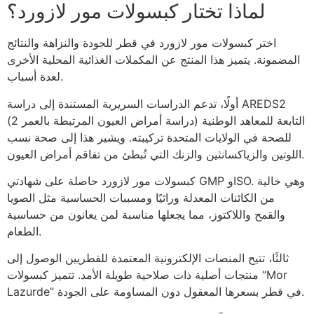
لماذا تختار كبسولات مور لازورد؟
اختر كبسولات مور لازورد في قطر للجودة والنزاهة والنتائج
المضمونة. يتميز هذا المنتج عن المكملات الغذائية المحلية الأخرى
لعدة أسباب.
أولًا، تدعم الدراسات السريرية المستندة إلى دراسة AREDS2
(دراسة أمراض العيون المرتبطة بالعمر 2) التابعة للمعاهد الوطنية
للصحة في الولايات المتحدة تركيبته. ويشير هذا إلى صحة نسب
اللوتين والزياكسانثين والزنك التي تُبطئ من تفاقم أمراض العيون.
كبسولات مور لازورد حاصلة على شهادتي GMP وISO. وهي خالية
من الكائنات المعدلة وراثيًا ومسببات الحساسية مثل الصويا
والقمح واللاكتوز، مما يجعلها مناسبة لمن يعانون من حساسية
الطعام.
ثالثًا، تتيح المنصات الإلكترونية المعتمدة للقطريين الوصول إلى
منتجات أصلية ذات صلاحية طويلة الأمد. تتميز كبسولات “Mor
Lazurde” في قطر بسعرها المعقول دون المساومة على الجودة.