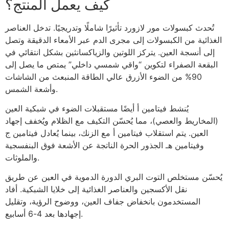
كيف يعمل المنتج؟
تُحدث كبسولات مور لازورد تأثيرًا شاملًا وتدريجيًا. تدخل العناصر
الغذائية من الكبسولات إلى مجرى الدم عبر الأمعاء الدقيقة وتصل
إلى أنسجة العين. يتركز اللوتين والزياكسانثين بشكل انتقائي في
البقعة الصفراء لتكوين “واقي شمسي داخلي” يمتص ما يصل إلى
90% من الضوء الأزرق عالي الطاقة المنبعث من الشاشات
وأشعة الشمس.
يُنشط فيتامين أ أيضًا مستقبلات الضوء في شبكية العين
(المخاريط والعصي)، مما يُحسّن التكيف مع الظلام ويُخفف إجهاد
العين. يتم استقلاب فيتامين أ مع الزنك، بينما يُعادل فيتامين ج
وفيتامين هـ الجذور الحرة الناتجة عن الأشعة فوق البنفسجية
والملوثات.
يُحسّن مستخلص التوت البري الدورة الدموية في العين عن طريق
نقل الأكسجين والعناصر الغذائية إلى خلايا الشبكية. أفاد
المستخدمون بانخفاض جفاف العين، ووضوح الرؤية، وتقليل
إجهادها بعد 4-6 أسابيع.