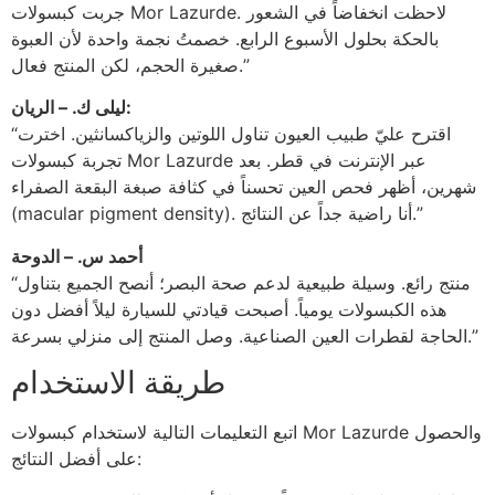
جربت كبسولات Mor Lazurde. لاحظت انخفاضاً في الشعور
بالحكة بحلول الأسبوع الرابع. خصمتُ نجمة واحدة لأن العبوة
صغيرة الحجم، لكن المنتج فعال.”
ليلى ك. – الريان:
“اقترح عليّ طبيب العيون تناول اللوتين والزياكسانثين. اخترت
تجربة كبسولات Mor Lazurde عبر الإنترنت في قطر. بعد
شهرين، أظهر فحص العين تحسناً في كثافة صبغة البقعة الصفراء
(macular pigment density). أنا راضية جداً عن النتائج.”
أحمد س. – الدوحة
“منتج رائع. وسيلة طبيعية لدعم صحة البصر؛ أنصح الجميع بتناول
هذه الكبسولات يومياً. أصبحت قيادتي للسيارة ليلاً أفضل دون
الحاجة لقطرات العين الصناعية. وصل المنتج إلى منزلي بسرعة.”
طريقة الاستخدام
اتبع التعليمات التالية لاستخدام كبسولات Mor Lazurde والحصول
على أفضل النتائج: