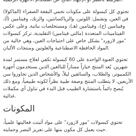
تحتوي كل كبسولة على مكونات تحمي البقعة الصفراء (الماكولا)
في العين، وتشمل: اللوتين، والزياكسانثين، والزنك، وفيتامين (أ)،
وفيتامين (ج)، وفيتامين (هـ)، ومستخلصات نباتية. وعلى عكس
الفيتامينات المتعددة (مالتي فيتامين) التقليدية، تركز كبسولات
“مور لازورد” بشكل خاص على احتياجات العين، وهي خالية من
المواد الحافظة الاصطناعية والغلوتين ومنتجات الألبان.
تحتوي العبوة الواحدة على 60 كبسولة تكفي لعلاج مستمر لمدة
شهرين. يُعد المنتج خياراً ممتازاً للبالغين الذين يستخدمون أجهزة
الكمبيوتر، والطلاب، والسائقين ليلاً، والأشخاص الذين تجاوزوا سن
الأربعين. لا يتطلب المنتج وصفة طبية نظراً لكونه طبيعياً، ومع ذلك
يُنصح دائماً باستشارة الطبيب قبل البدء في تناول أي مكملات
غذائية.
المكونات
تحتوي كبسولات “مور لازورد” على مواد أثبتت فعاليتها علمياً،
حيث يعمل كل مكون منها على تعزيز البصر وحمايته.