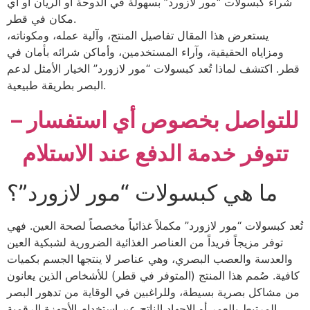
شراء كبسولات “مور لازورد” بسهولة في الدوحة أو الريان أو أي
مكان في قطر.
يستعرض هذا المقال تفاصيل المنتج، وآلية عمله، ومكوناته،
ومزاياه الحقيقية، وآراء المستخدمين، وأماكن شرائه بأمان في
قطر. اكتشف لماذا تُعد كبسولات “مور لازورد” الخيار الأمثل لدعم
البصر بطريقة طبيعية.
للتواصل بخصوص أي استفسار –
تتوفر خدمة الدفع عند الاستلام
ما هي كبسولات “مور لازورد”؟
تُعد كبسولات “مور لازورد” مكملاً غذائياً مخصصاً لصحة العين. فهي
توفر مزيجاً فريداً من العناصر الغذائية الضرورية لشبكية العين
والعدسة والعصب البصري، وهي عناصر لا ينتجها الجسم بكميات
كافية. صُمم هذا المنتج (المتوفر في قطر) للأشخاص الذين يعانون
من مشاكل بصرية بسيطة، وللراغبين في الوقاية من تدهور البصر
المرتبط بالعمر أو الإجهاد الناتج عن استخدام الأجهزة الرقمية.