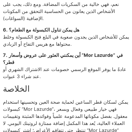
نعم، فهي خالية من السكريات المضافة. ومع ذلك، يجب على
الأشخاص الذين يعانون من الحساسية التحقق من المكونات
الإضافية (السواغات).
6. هل يمكن تناول الكبسولة مع الطعام؟
يمكن للأشخاص الذين يجدون صعوبة في البلع فتح الكبسولة وخلط
محتواها مع هريس التفاح أو الزبادي.
في
أين يمكنني العثور على عروض وأسعار “Mor Lazurde”
7.
قطر؟
عادةً ما يوفر الموقع الرسمي خصومات عند الاشتراك الشهري أو
عند شراء 3 عبوات.
الخلاصة
يمكن لسكان قطر الساعين لحماية صحة العين وتحسينها استخدام
كبسولات “Mor Lazurde”، فهي خيار طبيعي وفعال وبسعر
معقول. بفضل مكوناتها المدعومة علمياً وفوائدها المثبتة وتقييمات
العملاء العالية، يُعد هذا المكمل إضافة ممتازة لروتينك اليومي. لا
تنتظر حتى تتفاقم الأعراض؛ اشترِ كبسولات “Mor Lazurde”