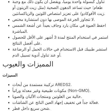
تناول كبسولة واحدة يومياً، ويفضل أن يكون ذلك مع وجبة
طعام؛ حيث تساعد الدهون الصحية (مثل زيت الزيتون أو
زيت الأفوكادو) على تعزيز امتصاص اللوتين والزياكسانثين.
لا تتجاوز الجرعة الموصى بها دون استشارة مختص.
احفظ العبوة في مكان بارد وجاف بعيداً عن أشعة الشمس
المباشرة.
استمر في استخدام المنتج لمدة 3 أشهر على الأقل للحصول
على أفضل النتائج.
استشر طبيبك قبل الاستخدام في حالات الحمل أو الرضاعة
أو عند تناول أدوية تسييل الدم.
المميزات والعيوب
المميزات
تركيبة مستمدة من أبحاث AREDS2.
مكونات طبيعية وغير معدلة وراثياً (Non-GMO).
خالية من الغلوتين ومنتجات الألبان والصويا.
فعالة جداً في تخفيف إجهاد العين الناتج عن الشاشات.
شحن سريع داخل قطر.