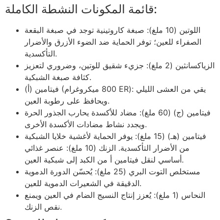
قائمة المكونات النشطة الكاملة:
اللوتين (10 ملغ): صبغة كاروتينية توجد في صبغة البقعة
الصفراء للعين؛ توفر الحماية ضد الضوء الأزرق والأضرار
التأكسدية.
الزياكسانثين (2 ملغ): جزيء شقيق للوتين، وضروري لتعزيز
كثافة صبغة الشبكية.
فيتامين (أ) (800 ميكروغرام ER): يقي من العشى الليلي
ويحافظ على رطوبة العين.
فيتامين (ج) (60 ملغ): مضاد للأكسدة يحارب الجذور الحرة
ويجدد نشاط مضادات الأكسدة الأخرى.
فيتامين (هـ) (15 ملغ): يوفر الحماية لأغشية خلايا الشبكية
من الأضرار التأكسدية. الزنك (10 ملغ): عنصر غذائي
أساسي لنقل فيتامين أ من الكبد إلى شبكية العين.
مستخلص التوت البري (25 ملغ): يُحسّن الدورة الدموية
الدقيقة في الشعيرات الدموية للعين.
النحاس (1 ملغ): يُعزز إنتاج النسيج الضام في العين ويمنع
نقص الزنك.