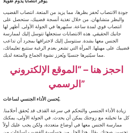
يوفر انتصابًا يدوم طويلاً.
جودة الانتصاب تُحفز بظرها، مما يزيد من المتعة. انتصاب القضيب
والبظر متشابهان. من خلال تغذية أنسجة قضيبك، ستحصل على
انتصاب قوي لمدة ساعة. ستُبهرها في الجولة الأولى. أظهر لها
جانبك الحقيقي. هذه الانتصابات ستجعلها تتوسل إليك لممارسة
الجنس معها بشدة. ستتوسل إليك لاختراقها بمجرد أن تداعب
قضيبك على مهبلها. المرأة التي تشعر بعدم الرغبة ستتبع تعليماتك،
مما سيُثيرها جنسيًا ويُعزز نشوة الجماع والمتعة لديك.
احجز هنا – “الموقع الإلكتروني
الرسمي”
يُحسن الأداء الجنسي لساعات.
زيادة الأداء الجنسي والتحكم في سرعة القذف قد يُحقق أحلامنا.
كل ما تخيلته مع زوجتك يمكن أن يحدث. في الجولة الأولى، يمكنك
ممارسة الجنس معها في أوضاع متعددة، ولكن يجب عليك أولاً
تحسين صحتك. يقلل هذا الجل من حساسية القضيب لساعات من