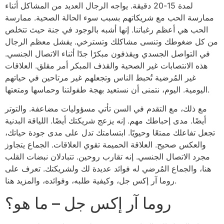
لمدة 15-20 دقيقة. يواجه الرجال العديد من المشاكل أثناء
ممارسة الحب مع شريكاتهم بسبب سوء الحالة الصحية. ممارسة
الحب هي أعظم رغباتنا. إنها أشبه بالوجود في جنة حيث تتخلص
من كل ضغوطك وتنسى مشاكلك وتسترخي. يفشل معظم الرجال
في التواصل الجسدي ويقذفون مبكرًا جدًا أثناء الاتصال الجنسي.
هذه الانتصابات غير الصحية والقذف المبكر أمر مقلق. العلاقات
غير المُرضية تُحبط الناس وتجعلهم غير مرتاحين في حياتهم
اليومية. اليوم، نتمنى أن نستعيد بهجة طفولتنا وحماسها ومتعتها.
مع ذلك، مع التقدم في السن تأتي مسؤوليات مضاعفة. والتوتر
أيضًا. مدى إحباطك مهم. إنه يزعج شريكتك أيضًا. اللياقة البدنية
تجعل تفاعلك ممتعًا وحيويًا. ابتسامتك تدل على مدى جودة حياتك،
والعكس صحيح. العلاقة الحميمة تقوي العلاقات. الجماع يتجاوز
مجرد الاتصال الجنسي. إنه تقارب روحين. تتبادلان نبضات القلب
هنا، والجماع المُرضي له فوائد عديدة لك ولشريكتك. تعرف على
روما آر إكس جل، وكيفية طلبه، وفوائده، والمزيد هنا.
روما آر إكس جل – ما هو؟