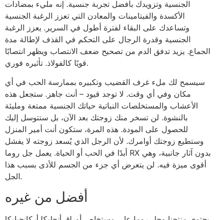
الجنسية وتزويدك بأفضل تجربة جنسية. إنه مليء بمضادات
الأكسدة والفيتامينات والمعادن التي تعزز الرغبة الجنسية
وتساعدك على البقاء لفترة أطول في السرير. يعزز الرغبة
الجنسية وقدرة الرجال على التحكم في القذف لإطالة مدة
الجماع. يزيد تدفق الدم من تصحيح ضعف الانتصاب ويظهر انتصابًا
قويًا كالفولاذ. تأثيره فوري.
سيسمح لك ملء غرف القضيب وتكبيره بممارسة الحب في أي
مكان وفي أي وقت. لا توجد قيود – أنت جاهز. ستجعل هذه
الأعشاب والمستخلصات النباتية حياتك الجنسية ممتعة ومليئة
بالنشوة. لن تسخر منك زوجتك بعد الآن، بل ستتوسل إليك
للحصول على المودة. هذه المرة، ستكون أنت أمير المنزل
وستطيع زوجتك أوامرك. لأن الرجل الذي يُسعد زوجته لا يفشل
أبدًا في الحب أو الحياة. يعمل جل روما RX بدون آثار جانبية، وهي
أقوى ميزة فيه. لن يتعرض أي جزء من الجسم للأذى بسبب هذا
الجل.
أفضل من غيره
يحتوي منتجنا وجل روما على مستخلص أوراق أنجليكا أركانجيليكا