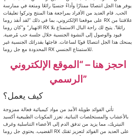
يوفر هذا الجل انتصابًا ممتازًا وأداءً جنسيًا رائعًا ومتعة في ممارسة
الحب. قام العديد من الأفراد بمراجعة هذا المنتج وتركوا تعليقات
على موقعنا الإلكتروني، بما في ذلك “لقد أنقذ روما RX علاقتنا من
الانهيار” و”كان روما RX رائعًا”. يتيح لك راحة البال الاستمتاع بلا
قيود والوصول إلى النشوة الجنسية خلال جلسة حب مُرضية.
يمنحك هذا الجل انتصابًا قويًا لساعات. فاجئها بقدراتك الجنسية غير
المحدودة مع جل روما RX للاستمتاع الجنسي.
احجز هنا – “الموقع الإلكتروني
الرسمي”
كيف يعمل؟
تأتي الفوائد طويلة الأمد من مواد كيميائية فعالة ممزوجة
بالأعشاب والمستخلصات النباتية. تعزز المكونات الطبيعية أكسيد
النيتريك، مما يزيد من تدفق الدم إلى الأعضاء التناسلية وغرف
القضيب. يحتوي جل روما RX على العديد من الفوائد لتعزيز ثقتك