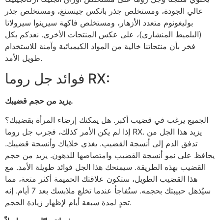
عالي الجودة، ومستخلص جذر بانكس جينسنغ، ومستخلص جذر
بوليغونوم متعدد الأزهار، ومستخلص فاكهة سيرينوا سيرولاتا
(البلميط المنشاري)، على عكس المنتجات الأخرى. نعدكم بكل
فخر بأن منتجاتنا خالية من المواد الكيميائية وآمنة للاستخدام
طويل الأمد.
فوائد جل روما RX:
يزيد من حجم قضيبك.
الجميع يرغب في قضيب أكبر. هل يمكنك إرضاء المرأة بقضيبك؟
إذا لم يكن الأمر كذلك، فجرب جل روما RX. يزيد هذا الجل من
تدفق الدم إلى أنسجة القضيب. يغذي خلاياك وأنسجة قضيبك.
يحافظ على نمو أنسجة القضيب وامتصاصها للدهون. يزيد من حجم
القضيب بهذه الطريقة. سيمنحك هذا الجل فوائد طويلة الأمد. مع
هذا القضيب الطويل، ستكون علاقتك الحميمة أكثر متعة، مما
سيُذهل حبيبتك بحجمه. ستُفاجأ عندما تخلع ملابسك بعد 7 أيام. إنه
تحدٍ لمدة سبعة أيام لإظهار زيادة الحجم.