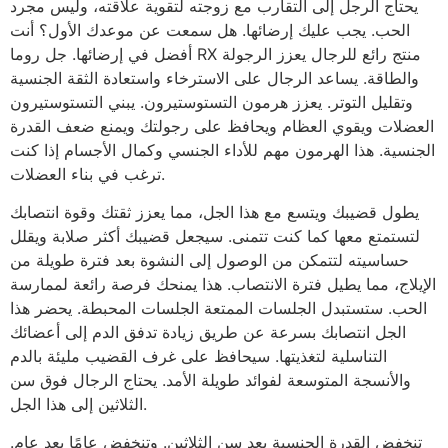
يحتاج الرجل إلى التقارب مع زوجته لتقوية علاقته، وليس مجرد
الحب. يجب عليك إرضائها. هل سمعت عن موعدك الأول؟ أنت
أفضل في إرضائها. جل روما RX منتج رائع للرجال يعزز الرجولة
والطاقة. يساعد الرجال على الاسترخاء واستعادة الثقة الجنسية
وتقليل التوتر. يعزز هرمون التستوستيرون. يبني التستوستيرون
العضلات ويقوي العظام ويحافظ على رجولتك ويمنع ضعف القدرة
الجنسية. هذا الهرمون مهم للأداء الجنسي وكمال الأجسام إذا كنت
ترغب في بناء العضلات.
يطول قضيبك ويتسع مع هذا الجل، مما يعزز ثقتك وقوة انتصابك
لتستمتع معها كما كنت تتمنى. سيجعل قضيبك أكثر صلابة ويقلل
حساسيته لتتمكن من الوصول إلى النشوة بعد فترة طويلة من
الإيلاج، مما يطيل فترة الانتصاب. هذا يمنحك فرصة رائعة لممارسة
الحب. ستستبدل الجلسات الممتعة الجلسات المحبطة. يحضر هذا
الجل انتصابك بسرعة عن طريق زيادة تدفق الدم إلى أعضائك
التناسلية لتغذيتها. سيحافظ على غرف القضيب مليئة بالدم
والأنسجة المتوسعة لفوائد طويلة الأمد. يحتاج الرجال فوق سن
الثلاثين إلى هذا الجل.
تنخفض القدرة الجنسية بعد سن الثلاثين. وتنخفض عامًا بعد عام.