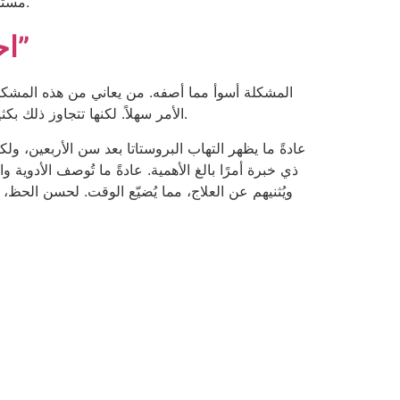
مستحيلاً. لا يستطيعون الجلوس لبضع دقائق، وإذا فعلوا ذلك، تتفاقم حالتهم. تعرّف على كيفية تأثير التهاب البروستاتا على حياتك.
احجز هنا – “الموقع الإلكتروني الرسمي”
المشكلة أسوأ مما أصفه. من يعاني من هذه المشكلة
الأمر سهلاً. لكنها تتجاوز ذلك بكثير. ستمنعك هذه المشكلة من العيش بهدوء، وستؤرقك حتى في الليل، لأن الألم شديد لدرجة لا تُطاق. لا أحد يتحمل هذا الألم.
عادةً ما يظهر التهاب البروستاتا بعد سن الأربعين،
ذي خبرة أمرًا بالغ الأهمية. عادةً ما تُوصف الأدوية 
ويُثنيهم عن العلاج، مما يُضيّع الوقت. لحسن الحظ،