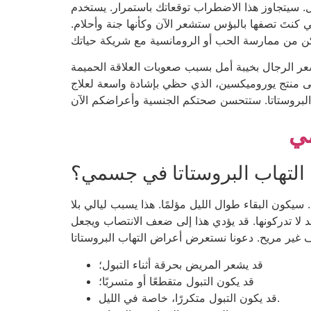
 توقعاتك باستمرار. يستخدم Uromixin علاجات طبيعية لمساعدتك على التغلب
 كنتَ تصفها بالبؤس ستشعر الآن وكأنها جنة وأحلام.
عر الرجال بخيبة أمل بسبب صعوبات العلاقة الحميمة
م إلى منتج يوروميكسين، الذي حظي بإشادة واسعة لعلاج
التهاب البروستاتا في جسمي؟
كون البقاء طوال الليل مؤلمًا. هذا يسبب ليالي بلا
لا تدركونها. قد يؤدي هذا إلى ضعف الانتصاب ويجعل
قد يشعر المريض بحرقة أثناء التبول؛
قد يكون التبول متقطعًا أو متسربًا؛
قد يكون التبول متكررًا، خاصة في الليل.