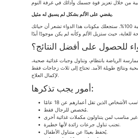
يقضي على الألم بشكل لم يسبق له مثيل.
يُعدّ الألم شائعًا قبل الإصابة بالتهاب البروستاتا ويزداد سوءًا يوميًا. يزداد الشعور بالألم يومًا بعد يوم. أعدك بتخفيف الألم بنسبة 100%. ستجعلك مكونات هذا الدواء تشعر أن حياتك
واء للحصول على أفضل النتائج؟
ممارسة الرياضة بانتظام، وتناول وجبات غذائية صحية،
 ونتائج طويلة الأمد. تحتاج إلى ثلاث زجاجات فقط
لإكمال العلاج.
أمور يجب تذكرها:
مُخصص للرجال فقط.
ن مكملات غذائية أخرى.
تجنب تناول جرعات زائدة لأنها خطيرة.
يُحفظ بعيدًا عن متناول الأطفال.