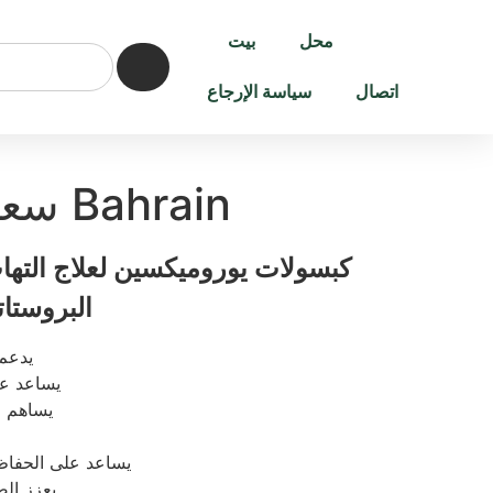
محل
بيت
اتصال
سياسة الإرجاع
Uromixin سعر Bahrain
كبسولات يوروميكسين لعلاج التهاب
البروستات
يدعم
يساعد عل
يساهم ف
يساعد على الحفاظ 
يعزز الص