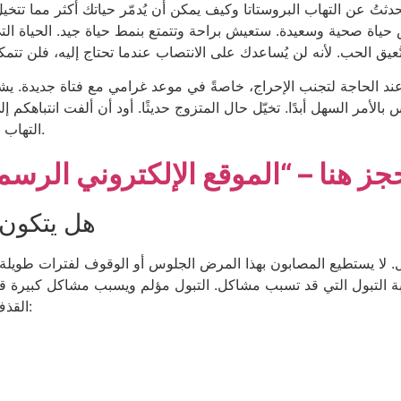
دثتُ عن التهاب البروستاتا وكيف يمكن أن يُدمّر حياتك أكثر مما تتخيل. سيتجاوز هذا الاضطراب
ياة صحية وسعيدة. ستعيش براحة وتتمتع بنمط حياة جيد. الحياة التي
د الحاجة لتجنب الإحراج، خاصةً في موعد غرامي مع فتاة جديدة. يش
 بالأمر السهل أبدًا. تخيّل حال المتزوج حديثًا. أود أن ألفت انتباهك
التهاب البروستاتا. ستتحسن صحتكم الجنسية وأعراضكم الآن.
هل يتكون 
 لا يستطيع المصابون بهذا المرض الجلوس أو الوقوف لفترات طويلة. سي
ة التبول التي قد تسبب مشاكل. التبول مؤلم ويسبب مشاكل كبيرة قد 
القذف غير مريح. دعونا نستعرض أعراض التهاب البروستاتا: