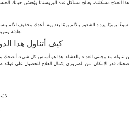
هادئة ومريحة للغاية، حيث ستزيل الألم وكأنه لم يكن موجودًا أبدًا.
كيف أتناول هذا الد
ُمكن تناوله مع وجبتي الغداء والعشاء. هذا هو أساس كل شيء. أنصحك ب
تك قدر الإمكان. من الضروري إكمال العلاج للحصول على فوائد صحية
لا يُناسب الأشخاص الذين تقل أعمارهم عن 18 عامًا.
غير مناسب لمن يتناولو