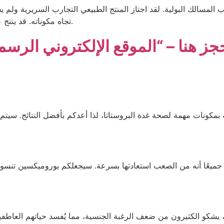
60 عامًا استشارة طبيب المسالك البولية. لقد اجتاز المنتج الطبيعي التجارب ال
تجاه مكوناته. قد ينتج عنه تشنجات وحرقة وحكة وانتفاخ وطفح جلدي وتورم.
بمكونات مهمة لصحة غدة البروستاتا، لذا أعدكم بأفضل النتائج. سيتم 
 جميعًا أنه من الصعب استعادتها بسرعة. سيجعلكم يوروميكسين تنسون
، يشكو الكثيرون من ضعف الرغبة الجنسية، مما يُفسد حياتهم العاطفية