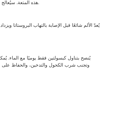
هذه المتعة. سيُعالج هذا العلاج مشكلتك. يعالج مشاكل غدة البروستاتا ويُحسّن حياتك الجنسية من خلال تعزيز قوة جسمك وأدائك في غرفة النوم.
يُنصح بتناول كبسولتين فقط يوميًا مع الماء. ي
وتجنب شرب الكحول والتدخين، والحفاظ على صح