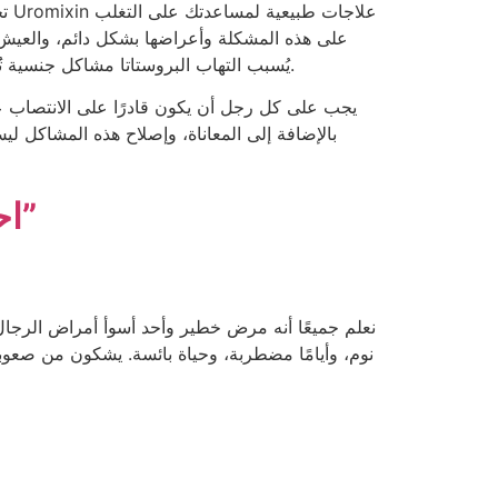
تح
على هذه المشكلة وأعراضها بشكل دائم، والعيش ح
يُسبب التهاب البروستاتا مشاكل جنسية تُعيق الحب. لأنه لن يُساعدك على الانتصاب عندما تحتاج إليه، فلن تتمكن من ممارسة الحب أو الرومانسية مع شريكة حياتك.
يجب على كل رجل أن يكون قادرًا على الانتصاب عن
بالإضافة إلى المعاناة، وإصلاح هذه المشاكل ليس
احجز هنا – “الموقع الإلكتروني الرسمي”
نعلم جميعًا أنه مرض خطير وأحد أسوأ أمراض الرجال.
نوم، وأيامًا مضطربة، وحياة بائسة. يشكون من صعوب