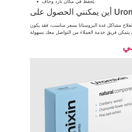
يُحفظ في مكان بارد وجاف.
ر مناسب، فقد يكون Uromixin هو الخيار الأمثل لك. انقر على الصورة أدناه لزيارة الموقع الرسمي والحصول