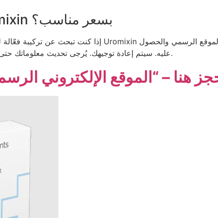
أين يمكنني الحصول على Uromixin بسعر مناسب؟
إذا كنت تبحث عن تركيبة فعّالة لعلاج مشاكل غدة البروستاتا بسع
عليه. سيتم إعادة توجيهك. يُرجى تحديث معلوماتك حتى يتمكن فريق خدمة العملاء من التواصل معك بسهولة.