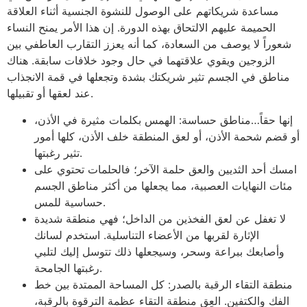
مساعدة شريكاتهم على الوصول للنشوة الجنسية أثناء العلاقة
الحميمة عليهم الالتحاق بهذه الدورة. إن هذا الأمر يمنح النساء
شعوراً لا يوصف من السعادة، كما أنه يعزز التقارب العاطفي بين
الزوجين ويقوي علاقتهما في حال وجود خلافات سابقة. هناك
مناطق في الجسم تثير شريكتك بشدة وتجعلها في قمة الانجذاب
عند لعقها أو تقبيلها.
إنها حقاً…مناطق حساسة: الهمس بكلمات مثيرة في الأذن،
أو قضم شحمة الأذن، أو لعق المنطقة خلف الأذن، كلها أمور
تثير رغبتها.
امسك أحد الثديين والعق حلمة الآخر؛ فالحلمات تحتوي على
مئات النهايات العصبية، مما يجعلها من أكثر مناطق الجسم
حساسية للمس.
لا تغفل عن لعق الفخذين من الداخل؛ فهي منطقة شديدة
الإثارة لقربها من الأعضاء التناسلية. استخدم لسانك
وأصابعك ببراعة وسحر، وسيجعلها ذلك تتوسل إليك لتلبي
رغبتها الجامحة.
منطقة التقاء الرقبة بالصدر: كل المساحة الممتدة بين خط
الفك والكتفين. العِق منطقة التقاء عظمة الترقوة بالرقبة،