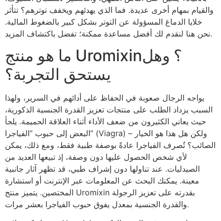
والقيام بمهام أخرى عديدة. فما الذي يهدئهم ويخفف توترهم؟ تتأثر
خلايا الدماغ المسؤولة عن التوتر بشكل كبير بالضغوط المالية.
نحن هنا لنقدم لك أفضل مساعدة ممكنة؛ تفضل باكتشاف المزيد.
ما هو منتج Uromixin؟ وهل
يستحق التجربة؟
يواجه الرجال صعوبة في الحفاظ على أدائهم في السرير، ولهذا
السبب يزداد الطلب على منتجات تعزيز القدرة الجنسية الذكورية،
حيث يعاني الكثيرون من ضعف الأداء أثناء العلاقة الحميمة. يلجأ
البعض إلى حبوب “الفياجرا” (Viagra) – ولكن هل هذا هو الخيار
الصائب؟ تُصرف الفياجرا عادةً بوصفة طبية فقط، ومع ذلك، يمكن
لأي شخص الحصول عليها دون وصفة، إذ تبيعها العديد من
الصيدليات. عند تناولها دون إشراف طبي، قد تظهر آثار جانبية
معينة. يمكنك البحث عن المعلومات عبر الإنترنت أو استشارة
المختصين. يتميز منتج Uromixin بقدرته على تعزيز الرجولة
والقدرة الجنسية بمعدل يفوق حبوب الفياجرا بعشر مرات.