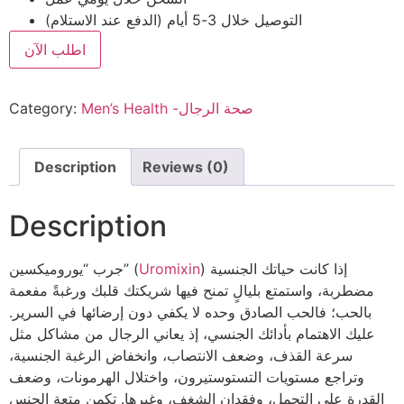
التوصيل خلال 3-5 أيام (الدفع عند الاستلام)
اطلب الآن
Men’s Health -صحة الرجال
Category:
Description
Reviews (0)
Description
) إذا كانت حياتك الجنسية
Uromixin
جرب “يوروميكسين” (
مضطربة، واستمتع بليالٍ تمنح فيها شريكتك قلبك ورغبةً مفعمة
بالحب؛ فالحب الصادق وحده لا يكفي دون إرضائها في السرير.
عليك الاهتمام بأدائك الجنسي، إذ يعاني الرجال من مشاكل مثل
سرعة القذف، وضعف الانتصاب، وانخفاض الرغبة الجنسية،
وتراجع مستويات التستوستيرون، واختلال الهرمونات، وضعف
القدرة على التحمل، وفقدان الشغف، وغيرها. تكمن متعة الجنس