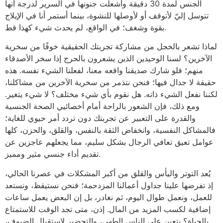
الجنس لمدة 30 دقيقة وأشعلت جنونها في السرير لدرجة أنها
تتوسل إليّ لأتوقف أو لأوصلها للنشوة، بينما أستمر أنا في الإيلاج
بقوة وشغف؛ في الواقع، لم يحدث شيء كهذا قط.
لماذا تشعر بالخجل من مشاركة تجربتك الحقيقية خوفًا من سخرية
الآخرين؟ لسنا الوحيدين الذين يشعرون بالحرج إذا سخر الأصدقاء
منهم؛ فلو شارك صديقنا واقعه معنا، لفعلنا الشيء نفسه. هذه
حقيقة لا جدال فيها؛ فنحن نتذمر من سخرية الآخرين من مشاكلنا،
لكننا نفعل الشيء ذاته. هل نقوم بأي شيء مختلف؟ لا شيء يتغير.
ومع ذلك، فإن الشعور بالراحة أمام أخصائيي الصحة الجنسية
والقدرة على التعبير عن تجربتك دون تردد أمر حيوي للغاية؛
فالمشاكل النفسية، وانخفاض الثقة بالنفس، والقلق، والحزن، كلها
عوامل تعيق تعافي الرجال بشكل سليم، مما يجعلهم عاجزين عن
تقديم أداء جنسي مثير ومميز.
يُعد التوتر واليأس والقلق من أكبر المشكلات في عصرنا الحالي،
إذ تفرضها علينا جداول أعمالنا المزدحمة؛ فنحن نستيقظ، ونستعد
للعمل، ونعمل طوال اليوم، ثم نغادر، بل إن البعض يعمل ساعات
إضافية لكسب المزيد من المال. إذن، متى تجد الوقت للاستمتاع
بالحياة؟ يتعين على الناس الطهي، والتحضير لاستقبال الضيوف،