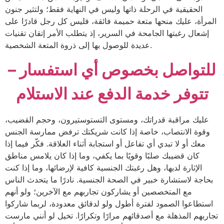
الحقيقية في الرحلة ذاتها وليس في النهاية فقط؛ ولتثير جنون
المرأة، عليك منحها متعة حميمة فائقة، فليس كل رجل قادرًا على
إشعال رغبتها الجامحة في السرير، إذ يتطلب الأمر إتقان تقنيات
عديدة للوصول بها إلى ذروة المتعة الشخصية.
للتواصل بخصوص أي استفسار –
تتوفر خدمة الدفع عند الاستلام
عليك مراقبة قدراتك، ومستوى التستوستيرون، وحجم القضيب،
وقوة الانتصاب، خاصة إذا كانت شريكتك ترفض ممارسة الجنس
معك أو لا تبدي أي تفاعل أو استجابة أثناء العلاقة. فكّر فيما إذا
كان قضيبك صلبًا وقويًا بما يكفي، وما إذا كان يلامس مناطق
الإثارة لديها، وهل رغبتك الجنسية كافية لإرضائها، وما إذا كنت
بحاجة لاستشارة خبير في الصحة الجنسية. نادرًا ما يتحدث الناس
مع المتخصصين أو يشاركون تجاربهم مع الآخرين؛ ولو أنهم
استطاعوا الصمود لفترة أطول ولو لدقائق معدودة، لربما شاركوا
تجاربهم المذهلة مع أصدقائهم مرارًا وتكرارًا. تخيل لو أنني مارست