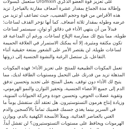
ستعمل كبسولات Uromixin على تعزيز قوة العضو الذكري
وإطالة مدة الجماع بمقدار عشرة أضعاف مقارنة بالفياجرا. تزيد
هذه الأقراص من قوة وحجم القضيب، حيث تضاعف أو تزيد من
عرضه وطوله بمقدار ثلاثة أضعاف. كما أنها تؤخر القذف لساعات؛
فبدلاً من أن ينتهي الأداء في دقائق أو ثوانٍ، سيستمر لساعات
طويلة، مما يتيح لك ممارسة الإيلاج لساعات. ورغم أن المداعبة قد
تكون مكثفة ومثيرة، إلا أنه يمكنك الاستمرار في العلاقة الحميمة
لساعات طويلة. لن يقتصر الأمر على الشعور بمتعة حقيقية أثناء
التفاعل، بل ستصل الرغبة والنشوة الجنسية إلى ذروتها.
تعمل المكونات الطبيعية للمنتج على تعزيز الأداء؛ فهذه المكونات
المذهلة تزيد من قدرتك على التحمل ومستويات الطاقة لديك، مما
يتيح لك الأداء دون توقف. يعمل المنتج على تجديد وتحسين تدفق
الدم إلى جميع الأعضاء الجنسية، وتحفيز التوازن والنمو الهرموني،
وتقوية عضلات الحوض، وتحسين جودة وحركة الحيوانات المنوية،
وزيادة إنتاج هرمون التستوستيرون. هل تعتقد أنك ستفشل يوماً ما
في السرير بينما يغذي جسمك قضيبك تماماً بالأكسجين والدم
الغني بالعناصر الغذائية، ويملأ الأنسجة الكهفية بالدم، ويوازن
الهرمونات ويحافظ على مستويات التستوستيرون؟ لن تفشل أبداً.