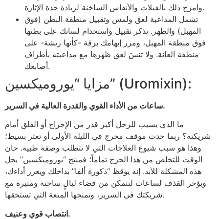
وامزج ذلك بالقبلات والأنفاس الساخنة لزيادة حدة الإثارة.
تشمل المداعبة لعق ولمس وتقبيل منطقة البطن (فوق
المهبل) والظهر. تذكر تقبيل واستخدام لسانك على بطنها
فوق منطقة المهبل، ومرر إبهامك برقة -كأنها ريشة- على
منطقة العانة. ولا تنسَ لعق ظهرها مع مداعبته بأطراف
أصابعك.
مزايا “يوروميكسين” (Uromixin):
ساعات من الأداء القوي والقدرة العالية في السرير.
ما الذي يسبب للرجل أكبر قدر من الإحراج أو القلق أمام
شريكته؟ ربما حدث موقف محرج في الليلة الأولى أو تعثر بسيط؛
وهذا هو سبب شيوع العلاجات التي لا تتطلب وصفة طبية. حان
الوقت للتخلص من هذا الحرج تماماً؛ فمنتج “يوروميكسين” يحل
هذه المشكلة للأبد. إنه يوقظ “ذكورة ألفا” بداخلك ويعزز أداءك،
ويؤخر القذف لساعات لتتمكن من قضاء ليالٍ ساخنة ومثيرة مع
شريكتك في السرير، وتمنحها المتعة التي تستحقها.
انتصاب قوي وعنيف.