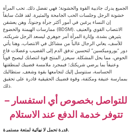
الجميع يدرك جاذبية القوة والخشونة؛ فهي تفضل ذلك. تحب المرأة
خشونة الرجل وجلسات الحب الجامحة والمثيرة. لقد قلتُ سابقاً
إن النساء يرغبن في أمور أكثر جرأة وجنوناً، وهن يعشقن
ممارسات الهيمنة والخضوع (BDSM). الانتصاب القوي والعنيف
يثيرهن بشدة، وإثارة المرأة أمر جوهري ليسعد الرجل شريكته.
للأسف، يعاني الرجال غالباً من مشاكل في الانتصاب، وهنا يأتي
دور “يوروميكسين” لتحسين تدفق الدم إلى القضيب وعضلات قاع
الحوض، مما يحل المشكلة. سيعزز المنتج قوة انتصابك ليصبح قوياً
وعنيفاً بما يرضي شريكتك؛ فبمجرد ملامسة قضيبك لمنطقتها
الحساسة، ستتوسل إليك لتجامعها بقوة وشغف. ستطالبك
بممارسة عنيفة ومكثفة، وقوة قضيبك الحقيقية قادرة على تحقيق
ذلك.
للتواصل بخصوص أي استفسار –
تتوفر خدمة الدفع عند الاستلام
قدرة تحمل لا نهائية لمتعة مستمرة.