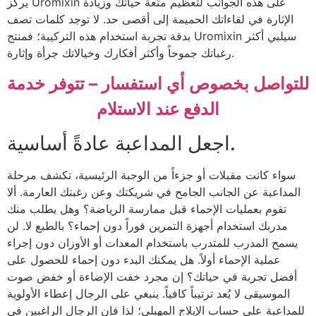
يركز Uromixin على هذه الجوانب لتعظيم متعة حياتك وزيادة
الإثارة في لقاءاتك الحميمة إلى أقصى حد. لا توجد كلمات تصف
بدقة تجربة استخدام هذه التركيبة؛ فمنتج Uromixin سيلبي أكثر
رغباتك جموحاً وأكثر أفكارك وخيالاتك جرأة وإثارة.
للتواصل بخصوص أي استفسار – تتوفر خدمة
الدفع عند الاستلام
اجعل المداعبة عادةً أساسية.
سواء كانت مقبلات أو جزءاً من الوجبة الرئيسية، تكشف مرحلة
المداعبة عن الجانب الجامح في شريكتك وعن رغبتك العارمة. ألا
تقوم بعمليات الإحماء قبل ممارسة الرياضة؟ وهل يطلب منك
مدربك استخدام أجهزة التمرين فوراً دون إحماء؟ بالطبع لا. لن
يسمح المدرب للمتدرب باستخدام المعدات أو الأوزان دون إجراء
عملية الإحماء أولاً. هل يمكنك البدء دون إحماء للحصول على
أفضل تجربة في حياتك؟ إن مجرد خفت الإضاءة أو خفض صوت
الموسيقى لا يُعد ترتيباً كافياً. ينبغي على الرجال إعطاء الأولوية
للمداعبة على حساب الإيلاج المهبلي؛ لذا فإن الرجال الراغبين في