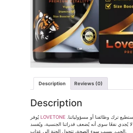
Description
Reviews (0)
Description
لشريكتك متعةً عظيمة، ولذةً فائقة، وإثارةً قصوى، ونشوةً لا تُنسى. في هذه الأيام، لا نعرف ماذا نفعل أو نشعر بالملل. لا نستطيع ترك وظائفنا أو مسؤولياتنا.
LOVETONE
يُوفر
 يُجدي نفعًا سوى أنه يُضعف قدراتنا الجنسية، ويُفسد
الحب. بسبب سوء الصحة، تتحول الجنة إلى عذاب.