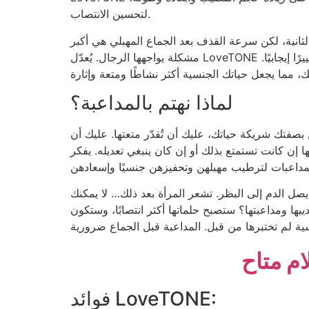
لتحسين الانتصاب.
نية، لكن سرعة القذف بعد الجماع المهبلي هي أكبر
مشكلة يواجهها الرجال. يُعدّل LoveTONE جميع وظائف الجهاز التناسلي. فهو يُحسّن حجم القضيب، والرغبة الجنسية، وجودة الانتصاب، والرضا الجنسي، ويُحدث تغييرًا إيجابيًا.
لماذا نهتم بالمداعبة؟
يع ذلك؟ لكن بصفتك شريكة حياتك، عليك أن تُقدّر متعتها. عليك أن
ها إن كانت تستمتع بذلك أو إن كان ينبغي تعديله. يفكر
يصل الدم إلى البظر. تشعر المرأة بعد ذلك… لا يمكنك
يها ومداعبتها؟ ستصبح حلماتها أكثر انتصابًا، وستكون
ام متاح
فوائد LoveTONE: