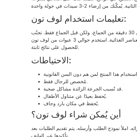
تعليمات استخدام لوف تون:
تناول كبسولتين يوميًا مع الماء، صباحًا ومساءً. التزم بجدول زمني ثابت ولا تُغيّر الجرعات. يُمكن تناول كبسولة أخرى قبل 30 دقيقة من الجماع، ولكن قبل الجماع فقط. تجنّب
تناولها في غير ذلك. لا تتناول الطعام بعد تناول الكبسولة – دعها تُؤتي مفعولها. من الأفضل زيادة شرب الماء وتناول العناصر الغذائية. استخدم حوالي 3 عبوات من لوف تون
للحصول على نتائج ثابتة.
الاحتياطات:
مُخصص للرجال فقط.
قد تُسبب الجرعة الزائدة مشاكل صحية.
يُحفظ بعيدًا عن متناول الأطفال.
يُحفظ في مكان بارد وجاف.
أين يُمكن شراء لوف تون؟
ئه. املأ نموذج الطلب وأرسله. يتم تقديم الطلبات بعد
تأكيدها عبر الهاتف.