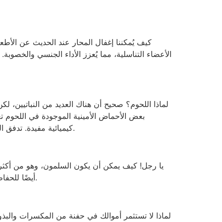
كيف يُمكننا إغفال المحار عند الحديث عن الأطعمة
الأعضاء التناسلية، مما يُعزز الأداء الجنسي والخصوبة
لماذا اللحوم؟ صحيح أن هناك العديد من النباتيين، 
بعض الأحماض الأمينية الموجودة في اللحوم تع
كيميائية مفيدة. تدفق الدم بسلاسة مهم للصحة الجنسية لجميع الأجناس. تتمتع هذه اللحوم أيضًا بالعديد من الفوائد الصحية التي تعزز القوة والعافية.
أيضًا للحفاظ على صحة جسمك وحياتك الجنسية. أوميغا 3 مصدر جيد للبروتين والمعادن، ويمكن أن يمنع تراكم الترسبات في الشرايين.
لماذا لا تستثمر أموالك في حفنة من المكسرات والبذور