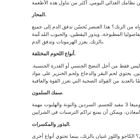
المحار.
تواه من الزنك؟ هذا العنصر يُحسّن تدفق الدم إلى جميع
فاصوليا المطبوخة، وبذور اليقطين، والحبوب المُدعّمة
بالزنك. يعزز الهرمونات وتدفق الدم.
أنواع اللحوم المختلفة.
 ليس فقط من أجل النضج الجنسي أو القدرة الجنسية.
ين. يحتوي لحم البقر والدجاج ولحم الخنزير على مواد
سمك السلمون.
يا رجل! كيف يمكن أن يكون السلمون، وهو من أكثر الأطعمة صحة على الإطلاق، في المرتبة الثالثة؟ تركيزه العالي من أوميغا 3 مفيد للجسم. السردين والتونة والهلبوت مهمة
البذور والمكسرات.
لكاجو واللوز غنيان بالزنك، بينما تحتوي أنواع أخرى