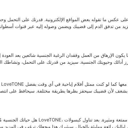
س ما تقوله بعض المواقع الإلكترونية. قدرتك على التحمل وحجم قضيبك هما كل م
يد من تدفق الدم إلى قضيبك ويضمن وصوله إليه عبر قنوات أسطوانية 
ما يكون الإرهاق من العمل وفقدان الرغبة الجنسية شائعين بعد العود
شغف لأن قضيبك سيحفز بظرها بطريقة مختلفة. سيحافظ على انتصابك
هل حياتك الجنسية مُرضية؟ إذا لم تكن كذلك، 
لياليك رائعة ومليئة بالخيال. سيثيرك هذا ويجعلك ترغب في المزيد