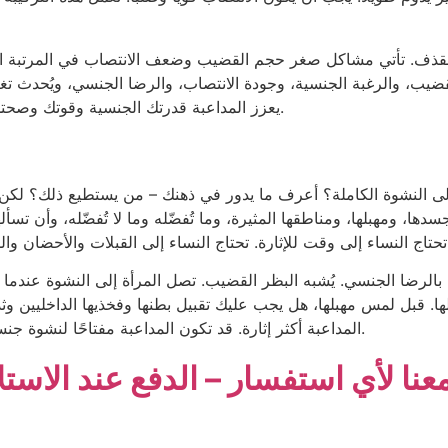
قذف. تأتي مشاكل صغر حجم القضيب وضعف الانتصاب في المرتبة الثا
يعزز المداعبة قدرتك الجنسية وقوتك وصحتك، مما يجعل حياتك الجنسية أكثر نشاطًا ومتعة وإثارة.
 تحتاج من 4 إلى 30 ساعة لتصل إلى النشوة الكاملة؟ أعرف ما يدور في ذهنك – من يستط
ا، ومهبلها، ومناطقها المثيرة، وما تُفضّله وما لا تُفضّله، وأن تسأل
ة بالرضا الجنسي. يُشبه البظر القضيب. تصل المرأة إلى النشوة عندما 
ها. قبل لمس مهبلها، هل يجب عليك تقبيل بطنها وفخذيها الداخليين وثدي
المداعبة أكثر إثارة. قد تكون المداعبة مفتاحًا لنشوة جنسية لم تختبرها من قبل. المداعبة قبل الجماع ضرورية.
نا لأي استفسار – الدفع عند الاستل