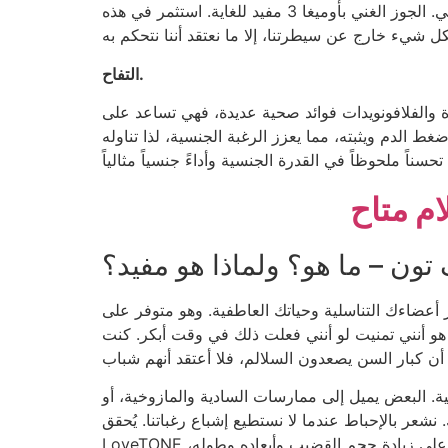
على معادن متنوعة. جرب الجوز، وبذور اليقطين، وبذور عباد الشمس، والجوز الأمريكي، والبندق، والفول السوداني. الجوز الغني بأوميغا 3 مفيد للغاية. استثمر في هذه
التفاح.
سدة والفلافونويدات فوائد صحية عديدة، فهي تساعد على
 الدم ويثبته، مما يعزز الرغبة الجنسية، لذا تناوله
ام متاح
تون – ما هو؟ ولماذا هو مفيد؟
 أعضاءك التناسلية وحياتك العاطفية. وهو متوفر على
هو أنني تمنيت لو أنني فعلت ذلك في وقت أبكر. كنت
سية. البعض يميل إلى ممارسات السادية والمازوخية، أو
 نشعر بالإحباط عندما لا نستطيع إشباع رغباتنا. يُحقق
LoveTONE أحلام غرفة النوم الخفية. يرغب الرجال في قضيب كبير يدوم طويلًا. يجب أن يكون الانتصاب قويًا وصلبًا. تعمل هذه التركيبة على زيادة حجم القضيب وأبعاده وطوله،