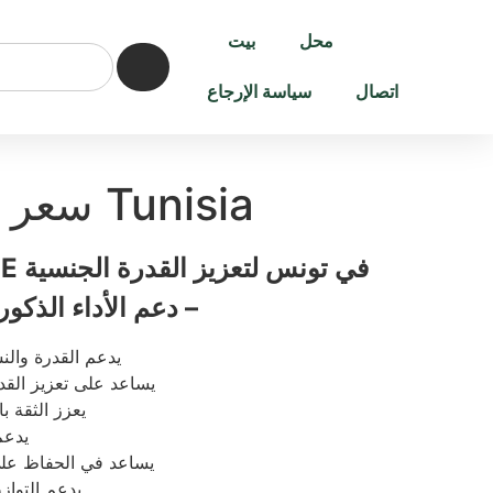
محل
بيت
اتصال
سياسة الإرجاع
LoveTONE سعر Tunisia
– دعم الأداء الذك
يدعم القدرة وال
يساعد على تعزيز القد
يعزز الثقة 
يدعم
يساعد في الحفاظ على
يدعم التواز