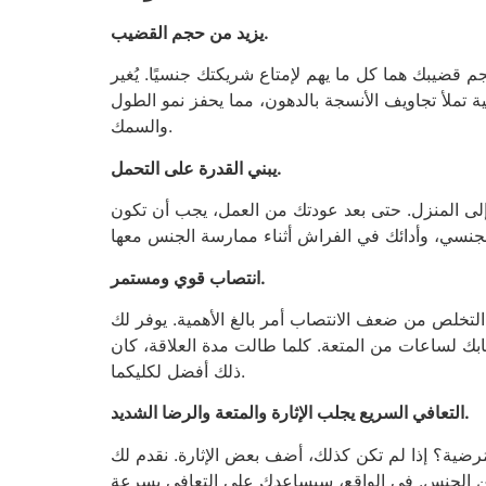
يزيد من حجم القضيب.
ا يهم لإمتاع شريكتك جنسيًا. يُغير LoveTONE جميع الأنظمة
تملأ تجاويف الأنسجة بالدهون، مما يحفز نمو الطول
والسمك.
يبني القدرة على التحمل.
ة إلى المنزل. حتى بعد عودتك من العمل، يجب أن تكون
انتصاب قوي ومستمر.
التخلص من ضعف الانتصاب أمر بالغ الأهمية. يوفر لك LoveTONE خيارات أفضل مما تتوقع. يمكنك ممارسة الجنس معها كما لو كنت ممثل أفلام إباحية في أي وقت بفضل
 لساعات من المتعة. كلما طالت مدة العلاقة، كان
ذلك أفضل لكليكما.
التعافي السريع يجلب الإثارة والمتعة والرضا الشديد.
أضف بعض الإثارة. نقدم لك LoveTONE، الذي سيغير حياتك الجنسية. سيجعلها ممتعة ومثيرة. بعد تناول كبسولات LoveTONE،
 من الجنس. في الواقع، سيساعدك على التعافي بسرعة