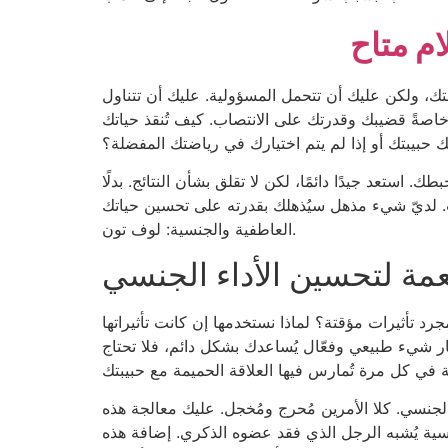
ام متاح
ائلتك، ولكن عليك أن تتحمل المسؤولية. عليك أن تتناول
اصةً قضيبك وقدرتك على الانتصاب. كيف تُنقذ حياتك
 حبيبتك أو إذا لم يتم اختيارك في رياضتك المفضلة؟
استعد جيدًا دائمًا، لكن لا تقلق بشأن النتائج. بدلًا
. لديّ شيء مذهل سيُذهلك بقدرته على تحسين حياتك
العاطفية والجنسية: لوف تون.
رد تأثيرات مؤقتة؟ لماذا نستخدمها إن كانت تأثيراتها
ار شيء طبيعي وفعّال يُساعدك بشكل دائم، فلا تحتاج
جنسي. كلا الأمرين مُحرج ومُخجل. عليك معالجة هذه
جنسية يُشبه الرجل الذي فقد عضوه الذكري. إضافة هذه