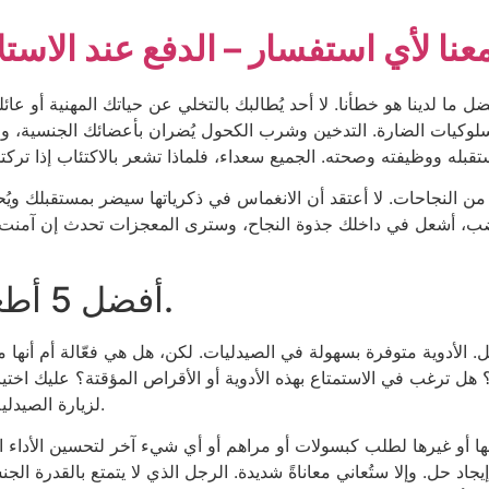
نا لأي استفسار – الدفع عند الاستل
فضل ما لدينا هو خطأنا. لا أحد يُطالبك بالتخلي عن حياتك المهنية أو ع
لوكيات الضارة. التدخين وشرب الكحول يُضران بأعضائك الجنسية، وخ
له ووظيفته وصحته. الجميع سعداء، فلماذا تشعر بالاكتئاب إذا تركتك
ن النجاحات. لا أعتقد أن الانغماس في ذكرياتها سيضر بمستقبلك ويُحبطك. 
غضب، أشعل في داخلك جذوة النجاح، وسترى المعجزات تحدث إن آمنت
أفضل 5 أطعمة لتحسين الأداء الجنسي.
 الأدوية متوفرة بسهولة في الصيدليات. لكن، هل هي فعّالة أم أنها مج
ل ترغب في الاستمتاع بهذه الأدوية أو الأقراص المؤقتة؟ عليك اختي
لزيارة الصيدلية في كل مرة تُمارس فيها العلاقة الحميمة مع حبيبتك.
 أو غيرها لطلب كبسولات أو مراهم أو أي شيء آخر لتحسين الأداء ال
اد حل. وإلا ستُعاني معاناةً شديدة. الرجل الذي لا يتمتع بالقدرة ال