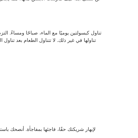
لإبهار شريكتك حقًا، فاجئها بمفاجأة. أنصحك باست