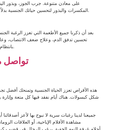
المكسرات والبذور لتحسين حياتك الجنسية بدلاً من الشوكولاتة أو الوجبات الخفيفة الأخرى المغرية. لا داعي للقلق، فكل شيء خارج عن سيطرتنا، إلا ما نعتقد أننا نتحكم به.
بعد أن ذكرنا جميع الأطعمة التي تعزز الرغبة الجنس
تحسين تدفق الدم، وعلاج ضعف الانتصاب، وعلاج 
بانتظام. خلاصة القول أن اتباع نظام غذائي غني بهذه الأطعمة الخمسة يضمن تحسناً ملحوظاً في القدرة الجنسية وأداءً جنسياً مثالياً.
تواصل مع
هذه الأقراص تعزز الحياة الجنسية وتمنحك أفضل تجر
شكل كبسولات. هناك أيام نفقد فيها كل متعة وإثارة 
جميعنا لدينا رغبات سرية لا نبوح بها لأعز أصدقائنا
مشاهدة الأفلام الإباحية، أو العلاقات الروم