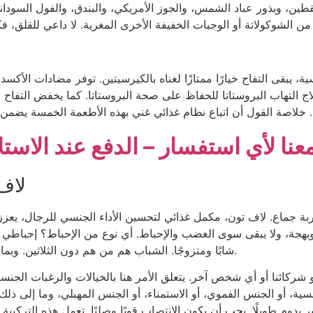
ية، يبقى التفاح خيارًا ممتازًا لغناه بالكيرسيتين. توفر مضادات الأك
التهاب البروستاتا للحفاظ على صحة البروستاتا. كما يخفض التفاح ضغط
نا لأي استفسار – الدفع عند الاستل
لاف 
بة جماع. لاف تون، مكمل غذائي لتحسين الأداء الجنسي للرجال، يعزز
وبهجة، ولا يبقى سوى الغضب والإحباط. أي نوع من الإحباط؟ إحباطي 
شابًا ومتزوجًا. الشباب هم من هم دون الثلاثين. وبما أن كبار السن يصعدون السلالم، فلا أعتقد أنهم شباب.
 أو شركائنا أو أي شخص آخر. يتعلق الأمر هنا بالخيالات والرغبات الجن
انسية، أو الجنس الفموي، أو الاستمناء، أو الجنس المهبلي، وما إلى ذلك.