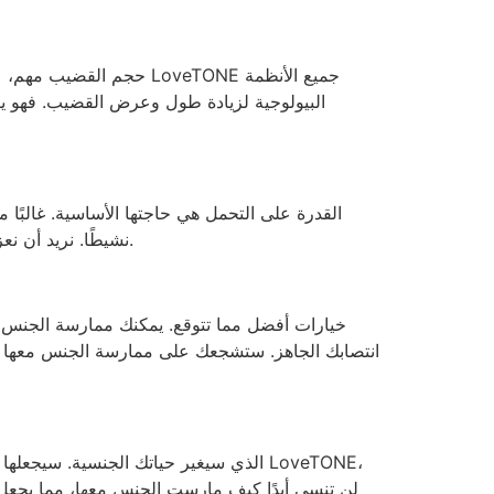
حجم القضيب مهم، على عك
البيولوجية لزيادة طول وعرض القضيب. فهو يز
القدرة على التحمل هي حاجتها الأساسية. غالبًا 
نشيطًا. نريد أن نعزز أدائك وحيويتك الجنسية. سيزيد من قدرتك على التحمل، ونشاطك الجنسي، وأدائك في الفراش أثناء ممارسة الجنس معها.
انتصابك الجاهز. ستشجعك على ممارسة الجنس معها ب
لن تنسى أبدًا كيف مارست الجنس معها، مما يجعل 