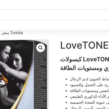
/ LoveTONE سعر Tunisia
كبسولات LoveTONE في تونس لتعزيز القدرة الجنسية
وري ومستويات الطاقة
نشاط الحيوي لدى الرجال
رة على التحمل والصمود
بالنفس ومستويات الطاقة
 الأداء الذكوري الطبيعي
 حيوية الصحة الحميمية
ن الصحي اليومي للرجال