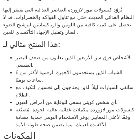
تُزوّد كبسولات مور لازورده العناصر الغذائية التي يفتقر إليها
النظام الغذائي الحديث. حتى مع تناول الفواكه والخضراوات، قد لا
تحصل على كمية كافية من اللوتين والزياكسانثين لترشيح الضوء
الضار وتقليل الإجهاد التأكسدي للعين.
هذا المنتج مثالي لـ:
الأشخاص فوق سن الأربعين الذين يعانون من ضعف البصر
الطبيعي.
الشباب الذين يستخدمون الأجهزة الرقمية لأكثر من 6
ساعات يوميًا.
سائقي السيارات ليلاً الذين يحتاجون إلى تحسين التكيف مع
الظلام.
أي شخص كويتي يسعى للوقاية من أمراض العيون.
كبسولات مور لازورده مكملات غذائية عالية الجودة، مُصنّعة
وفقًا لأعلى المعايير. يوفر الاستخدام اليومي حماية مضادة
للأكسدة لعينيك، مما يضمن صحة طويلة الأمد.
المكونات