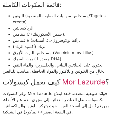
قائمة المكونات الكاملة:
اللوتين (مستخلص من نبات القطيفة المنتصبة/Tagetes
erecta).
الزياكسانثين.
فيتامين C (حمض الأسكوربيك).
فيتامين E (أسيتات DL-ألفا توكوفيرول).
الزنك (أكسيد الزنك).
مستخلص التوت الأزرق (Vaccinium myrtillus).
زيت السمك (مصدر لـ DHA).
يحتوي على الجيلاتين النباتي، والجلسرين، والماء النقي.
خالٍ من الغلوتين واللاكتوز والمواد الحافظة. مناسب للبالغين.
؟
Mor Lazurde
كيف تعمل كبسولات
توفر كبسولات Mor Lazurde فوائد طبيعية متعددة. فبعد ابتلاع
الكبسولة، تنتقل العناصر الغذائية إلى مجرى الدم عبر الأمعاء،
ومن ثم تُنقل إلى أنسجة العين، حيث يتركز اللوتين والزياكسانثين
في البقعة الصفراء (الماكولا) في الشبكية.