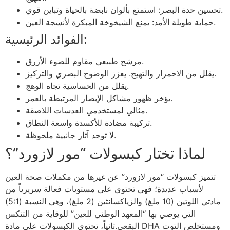
تحسين حدة البصر: استمتع بألوان نابضة بالحياة وتباين قوي.
حماية طويلة الأمد: يمنع الشيخوخة المبكرة لأنسجة العين.
الفوائد الرئيسية:
مرشح طبيعي مقاوم للضوء الأزرق.
يقلل من الاحمرار والتهيج. يعزز الوضوح البصري والتركيز.
يقلل من الحساسية تجاه الوهج.
يؤخر ظهور مشاكل الإبصار المرتبطة بالعمر.
مثالي لمستخدمي العدسات اللاصقة.
تركيبة مضادة للأكسدة واسعة النطاق.
لا توجد آثار جانبية ملحوظة.
لماذا تختار كبسولات “مور لازورد”؟
تتميز كبسولات “مور لازورد” عن غيرها من مكملات صحة العين
لأسباب عديدة؛ فهي تحتوي على مستويات فعالة سريرياً من
مادتي اللوتين (10 ملغ) والزياكسانثين (2 ملغ)، وهي النسبة (5:1)
التي يوصي بها “المعهد الوطني للعين” للوقاية من التنكس
البقعي.ثانياً، تحتوي الكبسولات على مادة DHA ومستخلص التوت