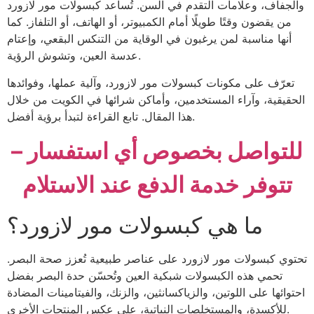
والجفاف، وعلامات التقدم في السن. تُساعد كبسولات مور لازورد
من يقضون وقتًا طويلًا أمام الكمبيوتر، أو الهاتف، أو التلفاز. كما
أنها مناسبة لمن يرغبون في الوقاية من التنكس البقعي، وإعتام
عدسة العين، وتشوش الرؤية.
تعرّف على مكونات كبسولات مور لازورد، وآلية عملها، وفوائدها
الحقيقية، وآراء المستخدمين، وأماكن شرائها في الكويت من خلال
هذا المقال. تابع القراءة لتبدأ برؤية أفضل.
للتواصل بخصوص أي استفسار –
تتوفر خدمة الدفع عند الاستلام
ما هي كبسولات مور لازورد؟
تحتوي كبسولات مور لازورد على عناصر طبيعية تُعزز صحة البصر.
تحمي هذه الكبسولات شبكية العين وتُحسّن حدة البصر بفضل
احتوائها على اللوتين، والزياكسانثين، والزنك، والفيتامينات المضادة
للأكسدة، والمستخلصات النباتية، على عكس المنتجات الأخرى.