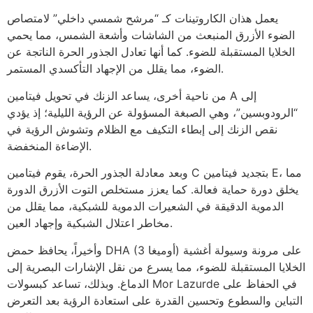
يعمل هذان الكاروتينات كـ “مرشح شمسي داخلي” لامتصاص
الضوء الأزرق المنبعث من الشاشات وأشعة الشمس، مما يحمي
الخلايا المستقبلة للضوء. كما أنها تعادل الجذور الحرة الناتجة عن
الضوء، مما يقلل من الإجهاد التأكسدي المستمر.
من ناحية أخرى، يساعد الزنك في تحويل فيتامين A إلى
“الرودوبسين”، وهي الصبغة المسؤولة عن الرؤية الليلية؛ إذ يؤدي
نقص الزنك إلى إبطاء التكيف مع الظلام وتشوش الرؤية في
الإضاءة المنخفضة.
وبعد معادلة الجذور الحرة، يقوم فيتامين C بتجديد فيتامين E، مما
يخلق دورة حماية فعالة. كما يعزز مستخلص التوت الأزرق الدورة
الدموية الدقيقة في الشعيرات الدموية للشبكية، مما يقلل من
مخاطر اعتلال الشبكية وإجهاد العين.
وأخيراً، يحافظ حمض DHA (أوميغا 3) على مرونة وسيولة أغشية
الخلايا المستقبلة للضوء، مما يسرع من نقل الإشارات البصرية إلى
الدماغ. وبذلك، تساعد كبسولات Mor Lazurde في الحفاظ على
التباين والسطوع وتحسين القدرة على استعادة الرؤية بعد التعرض