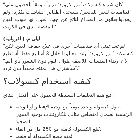
“كان شراء كبسولات ‘مور لازورد’ قراراً موفقاً للحصول على
‘فيتامينات للعين للبالغين’. يستخدم أطفالي الشاشات بكثرة، ولم
يعودوا يعانون من الصداع الناتج عن إجهاد العين. إنها حبوب العين
المفضلة لدي في الكويت.”
ليلى م. (الفروانية)
“لم تساعدني أي فيتامينات أخرى في علاج جفاف العين، لكن
كبسولات ‘مور لازورد’ أثبتت فعاليتها خلال 3 أسابيع فقط. أستطيع
الآن ارتداء العدسات اللاصقة طوال اليوم دون الشعور بأي ألم.”
“سأشتري هذا المنتج مجدداً دون تردد.”
كيفية استخدام كبسولات؟
اتبع هذه التعليمات البسيطة للحصول على أفضل النتائج:
تناول كبسولة واحدة يومياً مع وجبة الإفطار أو الوجبة
الرئيسية لضمان امتصاص مثالي للكاروتينات بوجود الدهون
الصحية.
تُبلع الكبسولة كاملة مع 250 مل من الماء.
يُمنع مضغ الكبسولة أو فتحها.