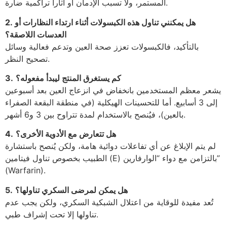
المستمر، ولا تسبب الإدمان أو آثاراً تراكمية ضارة.
2. هل يمكنني تناول هذه الكبسولات أثناء ارتداء النظارات أو
العدسات اللاصقة؟
بالتأكيد، فالكبسولات تعزز صحة العين وتدعم فعالية وسائل
تصحيح النظر.
كم يستغرق المنتج ليبدأ مفعوله؟
3.
يشعر معظم المستخدمين بانخفاض في انزعاج العين بعد أسبوعين
إلى 3 أسابيع. أما للتحسينات الهيكلية (في منطقة البقعة الصفراء
بالعين)، فيُنصح بالاستخدام لمدة تتراوح بين 3 و6 أشهر.
هل تتعارض مع الأدوية الأخرى؟
4.
لم يتم الإبلاغ عن أي تفاعلات دوائية هامة، ولكن يُنصح باستشارة
الطبيب بخصوص تناول فيتامين (E) بالتزامن مع دواء “الوارفارين”
(Warfarin).
هل يمكن لمرضى السكري تناولها؟
5.
تُعد مفيدة للوقاية من اعتلال الشبكية السكري، ولكن يجب عدم
تناولها إلا تحت إشراف طبي.