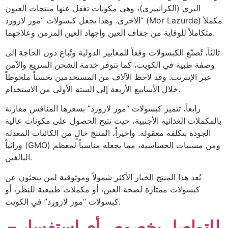
البري (الكرانبيري)، وهي مكونات تغفل عنها منتجات العيون
الأخرى. وهذا يجعل كبسولات “مور لازورد” (Mor Lazurde) مكملاً
متكاملاً للوقاية من جفاف العين وإجهاد العين المزمن وعلاجهما.
ثالثاً، تُصنّع الكبسولات وفقاً للمعايير الدولية وتُباع دون الحاجة إلى
وصفة طبية في الكويت، كما تتوفر خدمة الشحن السريع والآمن
عبر الإنترنت. وقد لاحظ الآلاف من المستخدمين تحسناً ملحوظاً
خلال الأسابيع الأربعة إلى الستة الأولى من الاستخدام.
رابعاً، تتميز كبسولات “مور لازورد” بسعرها المنافس مقارنة
بالمكملات الغذائية الأجنبية، حيث تتيح الحصول على مكونات عالية
الجودة بتكلفة معقولة. وأخيراً، المنتج خالٍ من الكائنات المعدلة
وراثياً (GMO) ومن مسببات الحساسية، مما يجعله مناسباً لمعظم
البالغين.
يُعد هذا المنتج الخيار الأكثر شمولاً وموثوقية لمن يبحثون عن
كبسولات ممتازة لصحة العين، أو مكملات طبيعية للنظر، أو
كبسولات “مور لازورد” في الكويت.
للتواصل بخصوص أي استفسار –