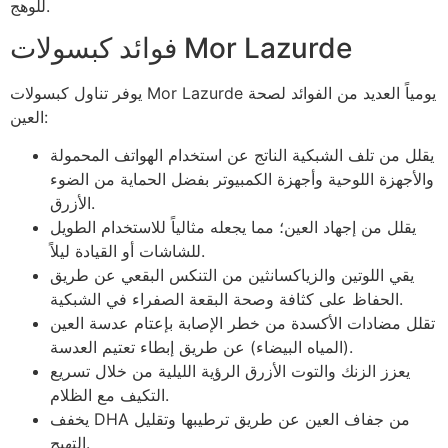
للوهج.
فوائد كبسولات Mor Lazurde
يوفر تناول كبسولات Mor Lazurde يومياً العديد من الفوائد لصحة
العين:
يقلل من تلف الشبكية الناتج عن استخدام الهواتف المحمولة
والأجهزة اللوحية وأجهزة الكمبيوتر بفضل الحماية من الضوء
الأزرق.
يقلل من إجهاد العين؛ مما يجعله مثالياً للاستخدام الطويل
للشاشات أو القيادة ليلاً.
يقي اللوتين والزياكسانثين من التنكس البقعي عن طريق
الحفاظ على كثافة وصحة البقعة الصفراء في الشبكية.
تقلل مضادات الأكسدة من خطر الإصابة بإعتام عدسة العين
(المياه البيضاء) عن طريق إبطاء تعتيم العدسة.
يعزز الزنك والتوت الأزرق الرؤية الليلية من خلال تسريع
التكيف مع الظلام.
يخفف DHA من جفاف العين عن طريق ترطيبها وتقليل
التهيج.