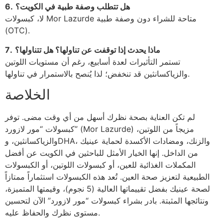
هل تتطلب وصفة طبية في الكويت؟
6.
لا، كبسولات Mor Lazurde متاحة للشراء دون وصفة طبية
(OTC).
ماذا يحدث إذا توقفت عن تناولها؟ هل تتناولها؟
7.
تستمر التأثيرات لعدة أسابيع، رغم أن مستويات اللوتين
والزياكسانثين قد تنخفض؛ لذا يُنصح بالاستمرار في تناولها.
الخلاصة
لم تكن العناية بصحة نظرك أسهل من أي وقت مضى. توفر
كبسولات “مور لازورد” (Mor Lazurde) مزيجاً من اللوتين،
والزياكسانثين، وDHA، والزنك، ومضادات الأكسدة لحماية عينيك
من الداخل. إنها الخيار الأمثل للباحثين في الكويت عن أفضل
المكملات الغذائية للعين، أو كبسولات اللوتين، أو الكبسولات
الطبيعية لتعزيز صحة العين. تُعد هذه الكبسولات استثماراً ممتازاً
لصحة عينيك بفضل تقييماتها العالية (5 نجوم)، وقيمتها المتميزة،
ونتائجها المثبتة. بادر بشراء كبسولات “مور لازورد” الآن لتحسين
مستوى نظرك والحفاظ عليه.