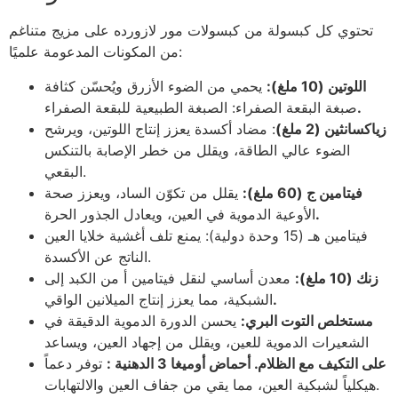
تحتوي كل كبسولة من كبسولات مور لازورده على مزيج متناغم
من المكونات المدعومة علميًا:
اللوتين (10 ملغ):
يحمي من الضوء الأزرق ويُحسّن كثافة
.
صبغة البقعة الصفراء: الصبغة الطبيعية للبقعة الصفراء
زياكسانثين (2 ملغ)
: مضاد أكسدة يعزز إنتاج اللوتين، ويرشح
الضوء عالي الطاقة، ويقلل من خطر الإصابة بالتنكس
البقعي.
فيتامين ج (60 ملغ):
يقلل من تكوّن الساد، ويعزز صحة
.
الأوعية الدموية في العين، ويعادل الجذور الحرة
فيتامين هـ (15 وحدة دولية): يمنع تلف أغشية خلايا العين
الناتج عن الأكسدة.
زنك (10 ملغ):
معدن أساسي لنقل فيتامين أ من الكبد إلى
.
الشبكية، مما يعزز إنتاج الميلانين الواقي
مستخلص التوت البري:
يحسن الدورة الدموية الدقيقة في
الشعيرات الدموية للعين، ويقلل من إجهاد العين، ويساعد
على التكيف مع الظلام. أحماض أوميغا 3 الدهنية :
توفر دعماً
هيكلياً لشبكية العين، مما يقي من جفاف العين والالتهابات.