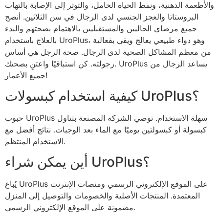
والأطعمة الدهنية، ونمط الحياة الخامل، والتوتر إلى الإصابة بالتهاب
البروستاتا والعجز الجنسي لدى الرجال في سن الثلاثين. أنصح
جميع مرضاي الحاليين والمستقبليين بالاهتمام بصحتهم والبدء
بالعلاج باستخدام UroPlus، وهو دواء طبيعي يعالج ويقي بفعالية
من معظم المشاكل الصحية لدى الرجال. صحة الرجل هي أساس
رجولته. كن استباقيًا واعتنِ بصحتك. UroPlus يساعد الرجال من
جميع الأعمار!
كيفية استخدام كبسولات UroPlus؟
حبوب UroPlus سهلة الاستخدام. توصي الشركة المصنعة بتناول
كبسولة أو كبسولتين يوميًا مع الماء بعد الوجبات. نتائج أفضل مع
الاستخدام المنتظم.
أين يمكن شراء UroPlus؟
يُباع UroPlus على الموقع الإلكتروني الرسمي ومنصات الإنترنت
المعتمدة. المنتجات الأصلية والخصومات والتوصيل إلى المنزل
مضمونة على الموقع الإلكتروني الرسمي.