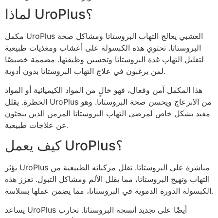
لماذا UroPlus؟
مكمل UroPlus العشبي يعالج التهاب البروستاتا ومشاكل صحة
البروستاتا. تحتوي هذه الكبسولة على أعشاب ومغذيات طبيعية
لتقليل التهاب غدة البروستاتا وتحسين وظيفتها. مصممة خصيصًا
لمن يرغبون في علاج التهاب البروستاتا بدون أدوية.
هذا المكمل آمن وفعال، فهو خالٍ من المواد الكيميائية أو المواد
الخطرة. يقلل UroPlus من الانزعاج ويحسن صحة البروستاتا. وهو
مفيد بشكل خاص لمرضى التهاب البروستاتا المزمن الذين يبحثون
عن علاجات طبيعية.
كيف يعمل UroPlus؟
يؤثر UroPlus مباشرة على البروستاتا. تقلل مركباته الطبيعية من
التهاب وتهيج البروستاتا، مما يقلل الألم ومشاكل التبول. تعزز هذه
الكبسولة الدورة الدموية في البروستاتا، مما يضمن عملها بسلاسة.
يساعد UroPlus أيضًا على تجديد أنسجة البروستاتا. تحارب