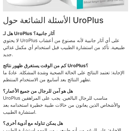
الأسئلة الشائعة حول UroPlus
هل لـ UroPlus آثار جانبية؟
لا يحتوي UroPlus على أي آثار جانبية لأنه مصنوع من أعشاب
طبيعية. تأكد من استشارة الطبيب قبل استخدام أي مكمل غذائي
جديد.
كم من الوقت يستغرق ظهور نتائج UroPlus؟
الإجابة: تعتمد النتائج على الحالة الصحية وشدة المشكلة. عادةً ما
تظهر النتائج بعد أسابيع من الاستخدام المنتظم.
هل هو آمن للرجال من جميع الأعمار؟
UroPlus مناسب للرجال البالغين. يجب على المراهقين
والأشخاص الذين يعانون من حالات طبية خطيرة استخدامه بعد
استشارة الطبيب.
هل يمكن تناوله مع أدوية أخرى؟
الإجابة: على الرغم من أنه طبيعي، من المهم استشارة الطبيب