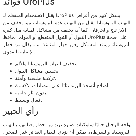
فوائد UroPlus
يقلل الاستخدام المنتظم لـ UroPlus بشكل كبير من أعراض
التهاب البروستاتا. يقلل من التهاب غدة البروستاتا، مما يخفف من
الانزعاج والحرقان. كما أنه يخفف من مشاكل المثانة مثل كثرة
التبول أو التبول المتقطع أو المؤلم. يحافظ UroPlus على صحة
البروستاتا ويمنع المشاكل. يعزز جهاز المناعة، مما يقلل من خطر
الإصابة بالعدوى.
تخفيف التهاب البروستاتا والألم.
تحسين مشاكل التبول.
تركيبة طبيعية وآمنة.
إصلاح أنسجة البروستاتا. غني بمضادات الأكسدة.
بدون آثار جانبية.
فعال وبسيط.
رأي الخبير
يواجه الرجال حاليًا سلوكيات ضارة تزيد من خطر إصابتهم بالتهاب
البروستاتا والسرطان. يمكن أن يؤدي النظام الغذائي غير الصحي،