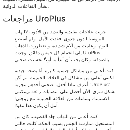
بشأن التفاعلات الدوائية.
مراجعات UroPlus
جربت علاجات تقليدية والعديد من الأدوية لالتهاب
البروستاتا دون جدوى. فقدت الأمل، ولم أستطع
النوم، وعانيت من آلام شديدة، واضطررت للذهاب
إلى الحمام كل خمس دقائق. وجدت UroPlus
بالصدفة، وكان يجب أن أبدأ به أولاً! تحسنت صحتي.
كنت أعاني من مشاكل جنسية كبيرة. أنا بصحة جيدة،
لكنني أعاني من مشاكل في العلاقة الحميمة. لم أكن
أعرف ماذا أفعل. نصحني أحدهم بتجربة “UroPlus”
بشكل سري. الآن أحصل على انتصابات رائعة ويمكنني
الاستمتاع بساعات من العلاقة الحميمة مع زوجتي!
آمل أن يكون هذا مفيدًا.
كنت أعاني من التهاب جلد القضيب. كان من
المستحيل ممارسة الجنس بسبب الحكة. كانت حالتي