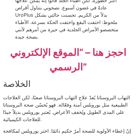
أكثر خطورة، لكن أطباء الجلد قالوا إنه يمكن علاجها
عادةً في غضون أسبوع. نصحوني بتناول أقراص
UroPlus بدلاً من الكريم. تحسنت حالتي بشكل
ملحوظ: اختفت البقع واختفت الحكة بسرعة. الأطباء
متخصصو الأمراض الجلدية في حيرة من أمرهم لأنني
بصحة جيدة.
احجز هنا – “الموقع الإلكتروني
الرسمي”
الخلاصة
التهاب البروستاتا يُعدّ علاج التهاب البروستاتا صعبًا، لكن العلاجات
الطبيعية مثل يوروبلس آمنة وفعّالة. فهو يُحسّن صحة البروستاتا
على المدى الطويل ويُخفف الأعراض. ​​يُعتبر يوروبلس بديلاً جيدًا
للعلاجات الكيميائية.
إنّ إعطاء الأولوية للصحة أمرٌ حكيم دائمًا. اختر يوروبلس لمكافحة