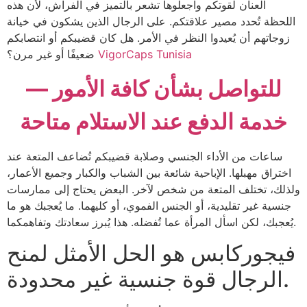
العنان لقوتكم واجعلوها تشعر بالتميز في الفراش، لأن هذه
اللحظة تُحدد مصير علاقتكم. على الرجال الذين يشكون في خيانة
زوجاتهم أن يُعيدوا النظر في الأمر. هل كان قضيبكم أو انتصابكم
VigorCaps Tunisia
ضعيفًا أو غير مرن؟
للتواصل بشأن كافة الأمور —
خدمة الدفع عند الاستلام متاحة
ساعات من الأداء الجنسي وصلابة قضيبكم تُضاعف المتعة عند
اختراق مهبلها. الإباحية شائعة بين الشباب والكبار وجميع الأعمار،
ولذلك، تختلف المتعة من شخص لآخر. البعض يحتاج إلى ممارسات
جنسية غير تقليدية، أو الجنس الفموي، أو كليهما. ما يُعجبك هو ما
يُعجبك، لكن اسأل المرأة عما تُفضله. هذا يُبرز سعادتك وتفاهمكما.
فيجوركابس هو الحل الأمثل لمنح
الرجال قوة جنسية غير محدودة.