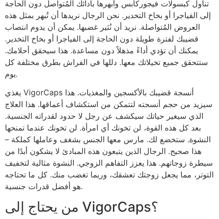
تناول كبسولات فيجوركابس وأبهرها بأدائك المُتواصل دون الحاجة
إلى الفياجرا أو بخاخ التخدير. نحن الرجال نريدها أن تُبهر بمثل هذه
العروض المُتواصلة. نريد أن نُثير غضبها. يمكن أن يدوم انتصاب
قضيبك لفترة طويلة دون الحاجة إلى الفياجرا أو بخاخ التخدير.
يمكنك أن تؤدي أداءً مذهلاً دون مساعدة. هذا سيحقق أحلامك.
ستتحقق جميع تخيلاتك معها. دللها في الفراش بطرق مختلفة كل
يوم.
يغذي VigorCaps أنسجة قضيبك بالأكسجين والمغذيات. هذا
سيزيد من حجم أنسجته لتتمكن من استكشاف أعماقها. هذا العلاج
الذي سيغير حياتك سيكشف عن رجل لا حدود لقدراته الجنسية.
بعد كل هذه القوة، لن تخونك أي امرأة. لن تخونك عندما تمنحها
النشوة. ستخضع لك. مارس معها الجنس بشغف وعاملها كملكة –
هذا صحيح. الرجال الذين يتبعون هذه المبادئ لا يشكون أبدًا من
سيطرة زوجاتهم. هذا يعزز التفاهم الزوجي. النشوة مثالية لتخفيف
التوتر، مما يجعل زوجتك تعشقك، وربما تغضب منك. كل ما تحتاجه
هو أفضل قدرات جنسية.
من يحتاج إلى VigorCaps؟