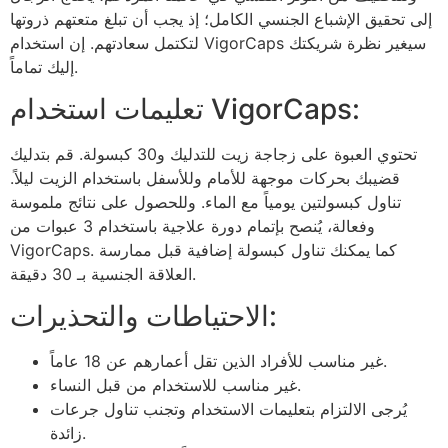
إلى تحقيق الإشباع الجنسي الكامل؛ إذ يجب أن تبلغ متعتهم ذروتها
لتكتمل سعادتهم. إن استخدام VigorCaps سيغير نظرة شريكتك
إليك تماماً.
تعليمات استخدام VigorCaps:
تحتوي العبوة على زجاجة زيت للتدليك و30 كبسولة. قم بتدليك
قضيبك بحركات موجهة للأمام وللأسفل باستخدام الزيت ليلاً.
تناول كبسولتين يومياً مع الماء. وللحصول على نتائج ملموسة
وفعالة، يُنصح بإتمام دورة علاجية باستخدام 3 عبوات من
VigorCaps. كما يمكنك تناول كبسولة إضافية قبل ممارسة
العلاقة الجنسية بـ 30 دقيقة.
الاحتياطات والتحذيرات:
غير مناسب للأفراد الذين تقل أعمارهم عن 18 عاماً.
غير مناسب للاستخدام من قبل النساء.
يُرجى الالتزام بتعليمات الاستخدام وتجنب تناول جرعات
زائدة.