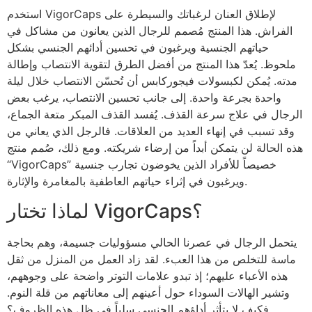
استخدم VigorCaps لإطلاق العنان لرغباتك والسيطرة على
الفراش. هذا المنتج مُصمم للرجال الذين يعانون من مشاكل في
حياتهم الجنسية ويرغبون في تحسين أدائهم الجنسي بشكل
ملحوظ. يُعدّ هذا المنتج من أفضل الطرق لتقوية الانتصاب وإطالة
مدته. يُمكن لكبسولات فيجوركابس أن تُحسّن الانتصاب خلال ليلة
واحدة بجرعة واحدة. إلى جانب تحسين الانتصاب، يرغب بعض
الرجال في علاج سرعة القذف. يُفسد القذف المبكر متعة الجماع،
وقد تسبب في إنهاء العديد من العلاقات. فالرجل الذي يعاني من
هذه الحالة لن يتمكن أبداً من إرضاء شريكته. ومع ذلك، صُمم منتج
“VigorCaps” خصيصاً للأفراد الذين يخوضون تجارب جنسية
ويرغبون في إثراء حياتهم العاطفية بالمغامرة والإثارة.
لماذا تختار VigorCaps؟
يتحمل الرجال في عصرنا الحالي مسؤوليات جسيمة، وهم بحاجة
ماسة للتخلص من هذا العبء. لقد زاد العمل من المنزل من ثقل
هذه الأعباء عليهم؛ إذ تبدو علامات التوتر واضحة على وجوههم،
وتشير الهالات السوداء حول أعينهم إلى معاناتهم من قلة النوم.
فكيف لا يتأثر أداؤهم الجنسي سلباً في ظل هذه الظروف؟